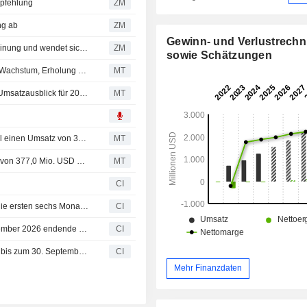
mpfehlung
ZM
ng ab
ZM
Gewinn- und Verlustrech
KLAVIYO, INC. : Benchmark Company revidiert seine Meinung und wendet sich an Neutral
ZM
sowie Schätzungen
Klaviyo-Nachfrage bleibt robust, Statsig treibt Amplitude-Wachstum, Erholung bei ZoomInfo weiter nicht belegt, sagt Morgan Stanley
MT
Klaviyo: Bereinigter Gewinn und Umsatz im Q2 steigen; Umsatzausblick für 2026 angehoben
MT
Ergebnis-Flash (KVYO): Klaviyo, Inc. meldet im 2. Quartal einen Umsatz von 370,6 Mio. USD - FactSet-Schätzung: 362,1 Mio. USD
MT
(KVYO) Klaviyo, Inc. erwartet für Q3 eine Umsatzspanne von 377,0 Mio. USD bis 381,0 Mio. USD
MT
CI
Klaviyo, Inc. legt Ergebnisse für das zweite Quartal und die ersten sechs Monate bis zum 30. Juni 2026 vor
CI
Klaviyo, Inc. hebt Ergebnisprognose für das am 31. Dezember 2026 endende Geschäftsjahr an
CI
Klaviyo, Inc. gibt Ergebnisprognose für das dritte Quartal bis zum 30. September 2026 ab
CI
Mehr Finanzdaten