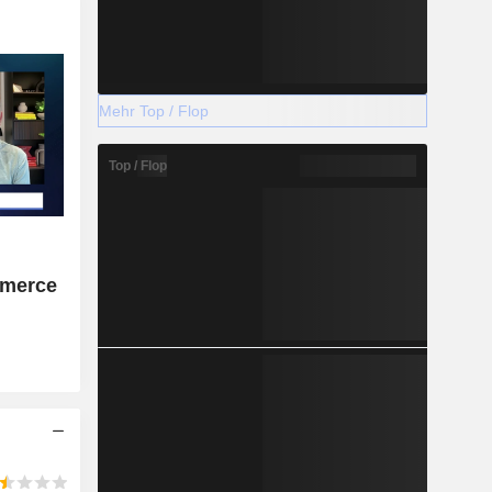
Mehr Top / Flop
Top / Flop
mmerce