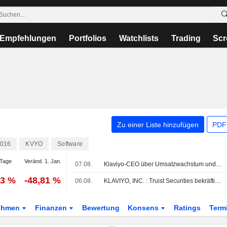
Empfehlungen
Portfolios
Watchlists
Trading
Scr
Zu einer Liste hinzufügen
PDF-
016
KVYO
Software
Tage
Veränd. 1. Jan.
07.08.
Klaviyo-CEO über Umsatzwachstum und Ausblick für den E-Commerce
43 %
-48,81 %
06.08.
KLAVIYO, INC. : Truist Securities bekräftigt seine Kaufempfehlung
ehmen
Finanzen
Bewertung
Konsens
Ratings
Term