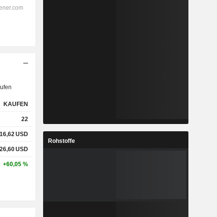
ufen
KAUFEN
22
16,62
USD
Rohstoffe
26,60
USD
+60,05 %