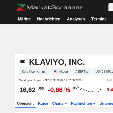
Märkte
Nachrichten
Analysen
Termine
KLAVIYO, INC.
Kurs Klaviyo, Inc.
Aktien
A3ERTW
US49845K1
Markt geschlossen -
NYSE
22:04:17 07.08.2026
% 5 
16,62
-0,66 %
USD
-9,
Übersicht
Kurse
Charts
Nachrichten
Untern