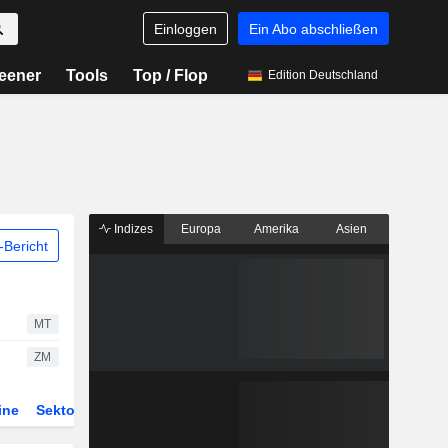
Einloggen
Ein Abo abschließen
eener
Tools
Top / Flop
Edition Deutschland
Indizes
Europa
Amerika
Asien
Bericht
MT
ZM
ine
Sektor
Derivate