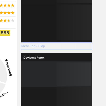
BBB
Mehr Top / Flop
Devisen / Forex