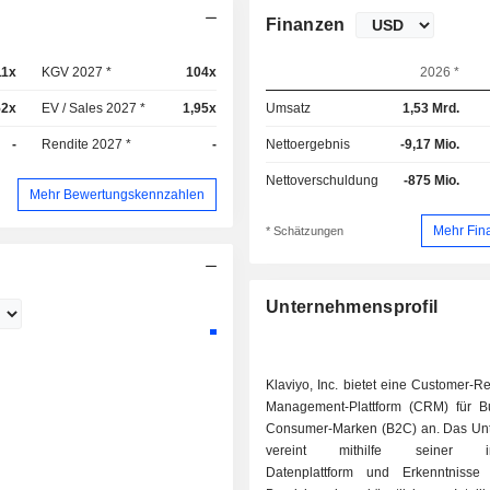
Finanzen
11x
KGV 2027 *
104x
2026 *
52x
EV / Sales 2027 *
1,95x
Umsatz
1,53 Mrd.
-
Rendite 2027 *
-
Nettoergebnis
-9,17 Mio.
Nettoverschuldung
-875 Mio.
Mehr Bewertungskennzahlen
Mehr Fin
* Schätzungen
Unternehmensprofil
Klaviyo, Inc. bietet eine Customer-Re
Management-Plattform (CRM) für Bu
Consumer-Marken (B2C) an. Das U
vereint mithilfe seiner inte
Datenplattform und Erkenntniss