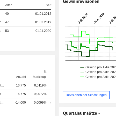
Gewinnrevisionen
Alter
Seit
40
01.01.2012
ed
47
01.03.2019
ed
53
01.11.2020
%
Anzahl
Marktkap.
Verwaltungsratsmitglied
16.775
0,0119%
Verwaltungsratsmitglied
-16.775
0,0072%
Revisionen der Schätzungen
Chief Financial Officer (CFO)
-14.000
0,0099%
Quartalsumsätze -