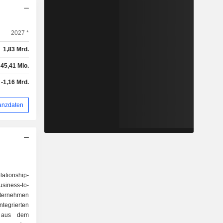
2027 *
1,83 Mrd.
45,41 Mio.
-1,16 Mrd.
anzdaten
lationship-
siness-to-
nternehmen
grierten
e aus dem