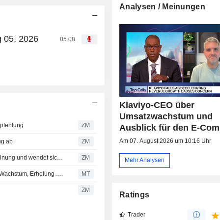
Analysen / Meinungen
g 05, 2026
05.08.
Klaviyo-CEO über
Umsatzwachstum und
mpfehlung
ZM
Ausblick für den E-Co
Am 07. August 2026 um 10:16 Uhr
ng ab
ZM
KLAVIYO, INC. : Benchmark Company revidiert seine Meinung und wendet sich an Neutral
ZM
Mehr Analysen
Klaviyo-Nachfrage bleibt robust, Statsig treibt Amplitude-Wachstum, Erholung bei ZoomInfo weiter nicht belegt, sagt Morgan Stanley
MT
ZM
Ratings
Trader