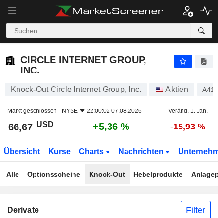
CIRCLE INTERNET GROUP, INC.
66,67
$
+5,36 %
CIRCLE INTERNET GROUP,
INC.
Knock-Out Circle Internet Group, Inc.
Aktien
A41
Markt geschlossen -
NYSE
22:00:02 07.08.2026
Veränd. 1. Jan.
USD
+5,36 %
66,67
-15,93 %
Übersicht
Kurse
Charts
Nachrichten
Unterneh
Alle
Optionsscheine
Knock-Out
Hebelprodukte
Anlagep
Filter
Derivate