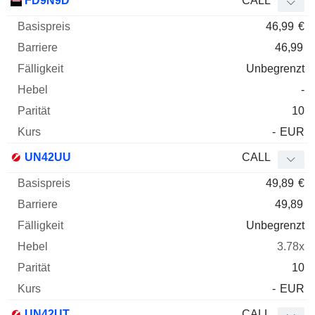
FD9N9D
CALL
46,99
€
46,99
Unbegrenzt
-
10
-
EUR
UN42UU
CALL
49,89
€
49,89
Unbegrenzt
3.78x
10
-
EUR
UN42UT
CALL