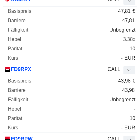
47,81
€
47,81
Unbegrenzt
3.38x
10
-
EUR
FD9RPX
CALL
43,98
€
43,98
Unbegrenzt
-
10
-
EUR
FD9RPW
CALL