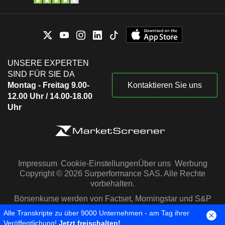
UNSERE EXPERTEN
SIND FÜR SIE DA
Montag - Freitag 9.00-
Kontaktieren Sie uns
12.00 Uhr / 14.00-18.00
Uhr
Impressum
Cookie-Einstellungen
Über uns
Werbung
Copyright © 2026 Surperformance SAS. Alle Rechte
vorbehalten.
Börsenkurse werden von Factset, Morningstar und S&P
Capital IQ zur Verfügung gestellt
Alle Transkripte zu über 9000 Unternehmen - am Tag ihrer
Veröffentlichung!
Jetzt freischalten!