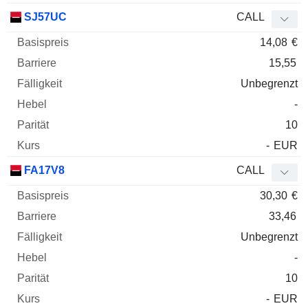
SJ57UC
CALL
14,08
€
15,55
Unbegrenzt
-
10
-
EUR
FA17V8
CALL
30,30
€
33,46
Unbegrenzt
-
10
-
EUR