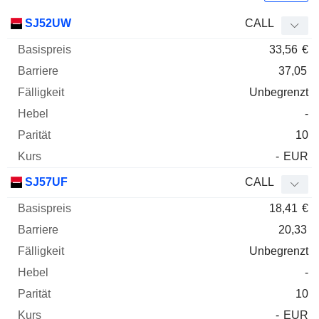
Basispreis
Barriere
Fälligkeit
Elastizität
SJ52UW
CALL
WKN
Typ
Paritä
33,56
€
37,05
Unbegrenzt
-
10
-
EUR
SJ57UF
CALL
18,41
€
20,33
Unbegrenzt
-
10
-
EUR