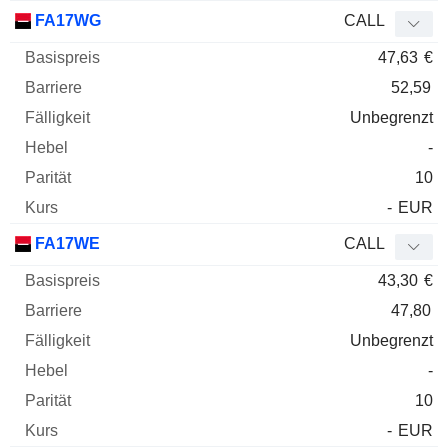
FA17WG
CALL
47,63
€
52,59
Unbegrenzt
-
10
-
EUR
FA17WE
CALL
43,30
€
47,80
Unbegrenzt
-
10
-
EUR