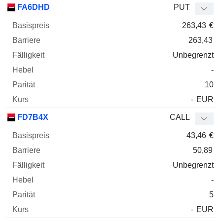
FA6DHD
PUT
263,43
€
263,43
Unbegrenzt
-
10
-
EUR
FD7B4X
CALL
43,46
€
50,89
Unbegrenzt
-
5
-
EUR