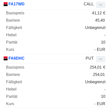
FA17WD
CALL
41,12
€
45,40
Unbegrenzt
-
10
-
EUR
FA6DHC
PUT
254,01
€
254,01
Unbegrenzt
-
10
-
EUR