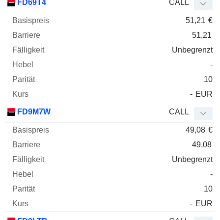
FD69T4
CALL
51,21
€
51,21
Unbegrenzt
-
10
-
EUR
FD9M7W
CALL
49,08
€
49,08
Unbegrenzt
-
10
-
EUR