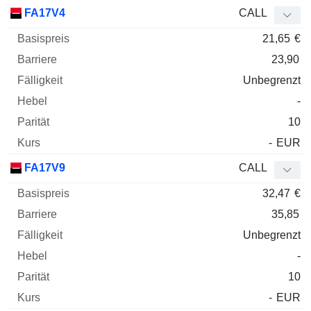
FA17V4
CALL
21,65
€
23,90
Unbegrenzt
-
10
-
EUR
FA17V9
CALL
32,47
€
35,85
Unbegrenzt
-
10
-
EUR