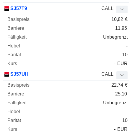
SJ57T9
CALL
10,82
€
11,95
Unbegrenzt
-
10
-
EUR
SJ57UH
CALL
22,74
€
25,10
Unbegrenzt
-
10
-
EUR