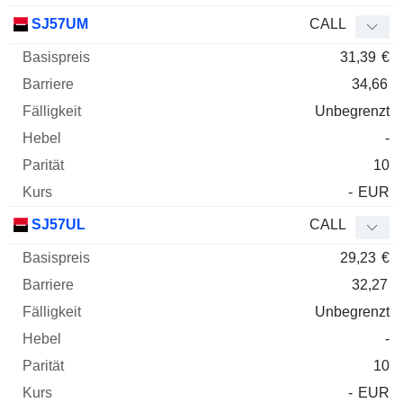
SJ57UM
CALL
31,39
€
34,66
Unbegrenzt
-
10
-
EUR
SJ57UL
CALL
29,23
€
32,27
Unbegrenzt
-
10
-
EUR