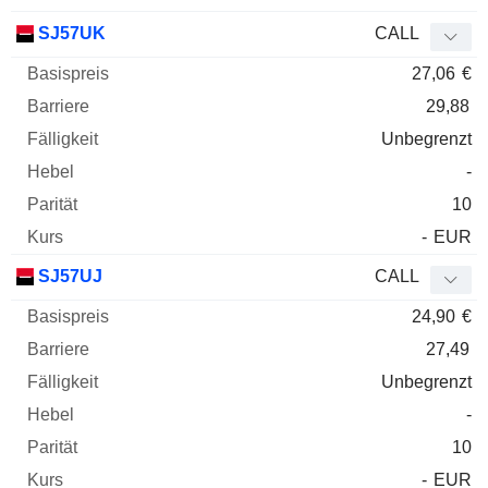
SJ57UK
CALL
27,06
€
29,88
Unbegrenzt
-
10
-
EUR
SJ57UJ
CALL
24,90
€
27,49
Unbegrenzt
-
10
-
EUR