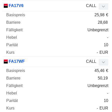
FA17V6
CALL
25,98
€
28,68
Unbegrenzt
-
10
-
EUR
FA17WF
CALL
45,46
€
50,19
Unbegrenzt
-
10
-
EUR