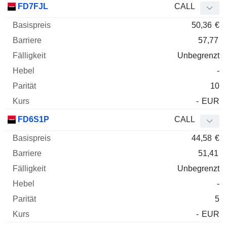
FD7FJL
CALL
50,36
€
57,77
Unbegrenzt
-
10
-
EUR
FD6S1P
CALL
44,58
€
51,41
Unbegrenzt
-
5
-
EUR