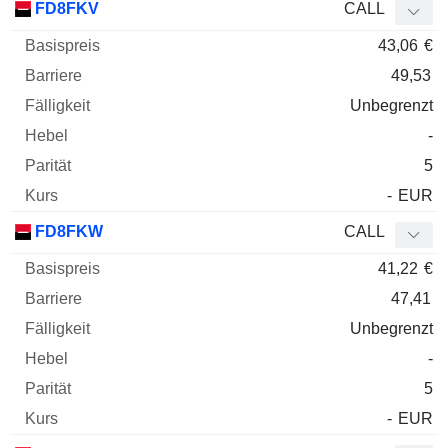
FD8FKV
CALL
43,06
€
49,53
Unbegrenzt
-
5
-
EUR
FD8FKW
CALL
41,22
€
47,41
Unbegrenzt
-
5
-
EUR