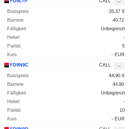
FD9LTP
CALL
35,37
€
40,72
Unbegrenzt
-
5
-
EUR
FD9N9C
CALL
44,90
€
44,90
Unbegrenzt
-
10
-
EUR