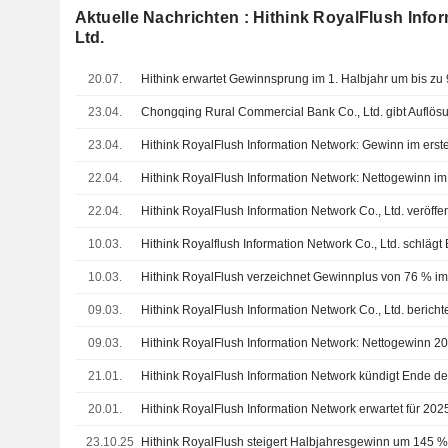
Aktuelle Nachrichten : Hithink RoyalFlush Info
Ltd.
20.07.
Hithink erwartet Gewinnsprung im 1. Halbjahr um bis zu
23.04.
23.04.
22.04.
22.04.
10.03.
10.03.
Hithink RoyalFlush verzeichnet Gewinnplus von 76 % i
09.03.
09.03.
21.01.
20.01.
23.10.25