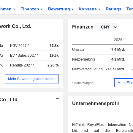
ehmen
Finanzen
Bewertung
Konsens
Ratings
Te
ork Co., Ltd.
Finanzen
2026 *
3x
KGV 2027 *
36,8x
Umsatz
7,4 Mrd.
7x
EV / Sales 2027 *
19,3x
Nettoergebnis
4,1 Mrd.
 %
Rendite 2027 *
2,26 %
Nettoverschuldung
-12,72 Mrd.
Mehr Bewertungskennzahlen
Mehr Fin
* Schätzungen
o., Ltd.
Unternehmensprofil
HiThink RoyalFlush Information N
Ltd. ist auf die Bereitstel