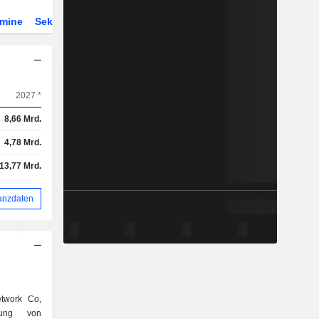
rmine
Sektor
ETFs
2027 *
8,66 Mrd.
4,78 Mrd.
-13,77 Mrd.
anzdaten
etwork Co,
lung von