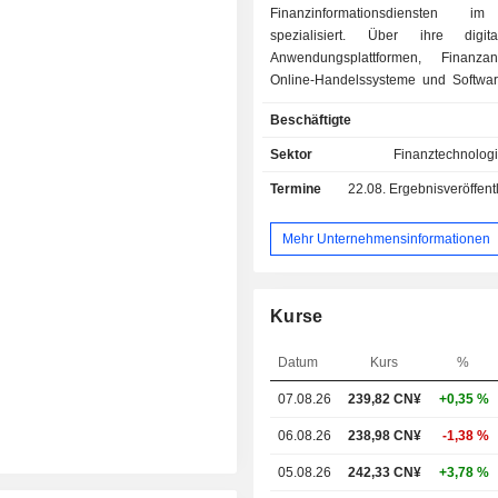
Finanzinformationsdiensten im
spezialisiert. Über ihre digi
Anwendungsplattformen, Finanzana
Online-Handelssysteme und Softwa
bietet die Gruppe haupts
Beschäftigte
Finanznachrichten, Marktdaten, a
Informationen zu Marktdaten 
Sektor
Finanztechnologi
institutionelle Kunden, Unte
Termine
22.08.
Ergebnisveröffentlichun
Finanzdienstleister, Privatanleger, 
und Privatpersonen an.
Mehr Unternehmensinformationen
Kurse
Datum
Kurs
%
07.08.26
239,82 CN¥
+0,35 %
06.08.26
238,98 CN¥
-1,38 %
05.08.26
242,33 CN¥
+3,78 %