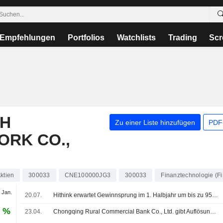
Empfehlungen
Portfolios
Watchlists
Trading
Scr
SH
Zu einer Liste hinzufügen
PDF-
ORK CO.,
ktien
300033
CNE100000JG3
300033
Finanztechnologie (Fi
 Jan.
20.07.
Hithink erwartet Gewinnsprung im 1. Halbjahr um bis zu 95%; Aktie 3% im Plus
1 %
23.04.
Chongqing Rural Commercial Bank Co., Ltd. gibt Auflösung des Aufsichtsrats bekannt