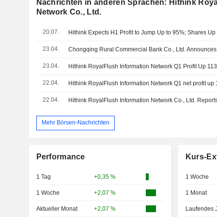
Nachrichten in anderen Sprachen: Hithink Roya
Network Co., Ltd.
20.07.
Hithink Expects H1 Profit to Jump Up to 95%; Shares U
23.04.
23.04.
Hithink RoyalFlush Information Network Q1 Profit Up 
22.04.
Hithink RoyalFlush Information Network Q1 net profit up
22.04.
Mehr Börsen-Nachrichten
Performance
Kurs-Ex
1 Tag
+0,35 %
1 Woche
1 Woche
+2,07 %
1 Monat
Aktueller Monat
+2,07 %
Laufendes 