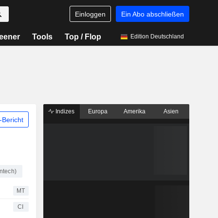
Einloggen
Ein Abo abschließen
eener
Tools
Top / Flop
Edition Deutschland
Indizes
Europa
Amerika
Asien
Bericht
ntech)
MT
CI