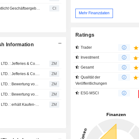
Hithink RoyalFlush Information Network Co., Ltd. veröffentlicht Geschäftsergebnisse für die neun Monate bis zum 30. September 2025
CI
Mehr Finanzdaten
Ratings
sh Information
Trader
Investment
HITHINK ROYALFLUSH INFORMATION NETWORK CO., LTD. : Jefferies & Co. behält seine Kaufempfehlung bei
ZM
Gesamt
HITHINK ROYALFLUSH INFORMATION NETWORK CO., LTD. : Jefferies & Co. bekräftigt seine Kaufempfehlung
ZM
Qualität der
Veröffentlichungen
HITHINK ROYALFLUSH INFORMATION NETWORK CO., LTD. : Bewertung von Jefferies & Co. zum Kaufen erhalten
ZM
ESG MSCI
HITHINK ROYALFLUSH INFORMATION NETWORK CO., LTD. : Bewertung von Jefferies & Co. zum Kaufen erhalten
ZM
HITHINK ROYALFLUSH INFORMATION NETWORK CO., LTD. : erhält Kaufen-Rating von Jefferies & Co.
ZM