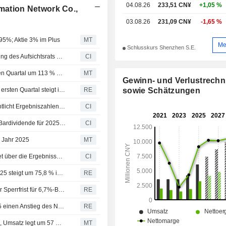
04.08.26
233,51 CN¥
+1,05 %
rmation Network Co.,
03.08.26
231,09 CN¥
-1,65 %
 95%; Aktie 3% im Plus
MT
Me
Schlusskurs Shenzhen S.E.
Chongqing Rural Commercial Bank Co., Ltd. gibt Auflösung des Aufsichtsrats bekannt
CI
Hithink RoyalFlush Information Network: Gewinn im ersten Quartal um 113 % gestiegen; Aktie verliert 4 %
MT
Gewinn- und Verlustrech
sowie Schätzungen
Hithink RoyalFlush Information Network: Nettogewinn im ersten Quartal steigt im Jahresvergleich um 112,6 %
RE
Hithink RoyalFlush Information Network Co., Ltd. veröffentlicht Ergebniszahlen für das erste Quartal zum 31. März 2026
CI
Hithink Royalflush Information Network Co., Ltd. schlägt Bardividende für 2025 vor
CI
m Jahr 2025
MT
Hithink RoyalFlush Information Network Co., Ltd. berichtet über die Ergebnisse für das am 31. Dezember 2025 endende Geschäftsjahr
CI
Hithink RoyalFlush Information Network: Nettogewinn 2025 steigt um 75,8 % im Vorjahresvergleich
RE
Hithink RoyalFlush Information Network kündigt Ende der Sperrfrist für 6,7%-Beteiligung an
RE
Hithink RoyalFlush Information Network erwartet für 2025 einen Anstieg des Nettogewinns um 50%-80% im Jahresvergleich
RE
Hithink RoyalFlush steigert Halbjahresgewinn um 145 %, Umsatz legt um 57 % zu
MT