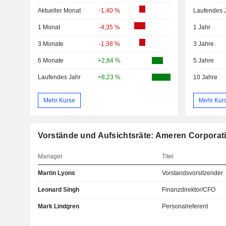
Aktueller Monat
-1,40 %
Laufendes 
1 Monat
-4,35 %
1 Jahr
3 Monate
-1,38 %
3 Jahre
6 Monate
+2,84 %
5 Jahre
Laufendes Jahr
+8,23 %
10 Jahre
Mehr Kurse
Mehr Kur
Vorstände und Aufsichtsräte: Ameren Corporat
Manager
Titel
Martin Lyons
Vorstandsvorsitzender
Leonard Singh
Finanzdirektor/CFO
Mark Lindgren
Personalreferent