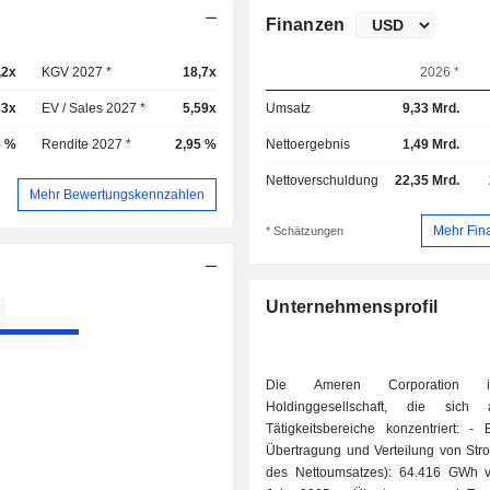
Finanzen
,2x
KGV 2027 *
18,7x
2026 *
63x
EV / Sales 2027 *
5,59x
Umsatz
9,33 Mrd.
6 %
Rendite 2027 *
2,95 %
Nettoergebnis
1,49 Mrd.
Nettoverschuldung
22,35 Mrd.
Mehr Bewertungskennzahlen
Mehr Fin
* Schätzungen
Unternehmensprofil
Die Ameren Corporation i
Holdinggesellschaft, die sich
Tätigkeitsbereiche konzentriert: - Erzeugung,
Übertragung und Verteilung von Str
des Nettoumsatzes): 64.416 GWh v