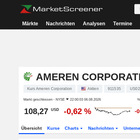
Märkte
Nachrichten
Analysen
Termine
AMEREN CORPORAT
Kurs Ameren Corporation
Aktien
911535
US02
Markt geschlossen -
NYSE
22:00:03 06.08.2026
%
108,27
-0,62 %
USD
-
Übersicht
Kurse
Charts
Nachrichten
Untern