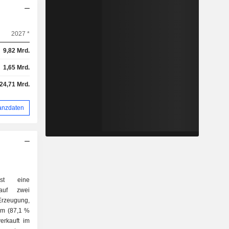
2027 *
9,82 Mrd.
1,65 Mrd.
24,71 Mrd.
anzdaten
st eine
 auf zwei
om (87,1 %
erkauft im