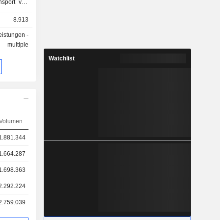
kauft.
8.913
leistungen -
multiple
Watchlist
Volumen
1.881.344
1.664.287
1.698.363
2.292.224
2.759.039