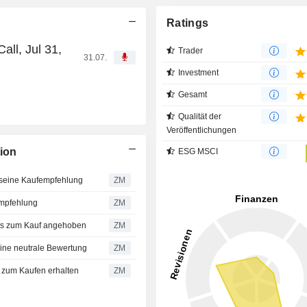
Ratings
ll, Jul 31,
Trader
31.07.
Investment
Gesamt
Qualität der
Veröffentlichungen
ion
ESG MSCI
seine Kaufempfehlung
ZM
mpfehlung
ZM
s zum Kauf angehoben
ZM
ne neutrale Bewertung
ZM
zum Kaufen erhalten
ZM