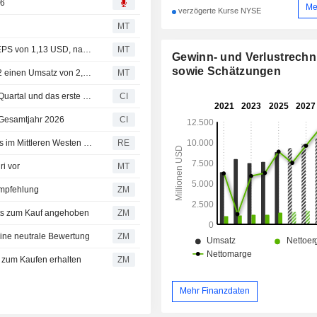
26
Me
verzögerte Kurse NYSE
MT
Ergebnis-Flash (AEE): Ameren meldet im 2. Quartal ein EPS von 1,13 USD, nach FactSet-Schätzung von 1,08 USD
MT
Gewinn- und Verlustrech
sowie Schätzungen
Ergebnis-Flash (AEE): Ameren Corporation meldet für Q2 einen Umsatz von 2,09 Mrd. USD, gegenüber der FactSet-Schätzung von 2,27 Mrd. USD
MT
Ameren Corporation legt Ergebniszahlen für das zweite Quartal und das erste Halbjahr zum 30. Juni 2026 vor
CI
 Gesamtjahr 2026
CI
Amerens Mega-Gaskraftwerk beendet den Stromengpass im Mittleren Westen der USA nicht, wie eine Unternehmensanalyse zeigt
RE
i vor
MT
mpfehlung
ZM
s zum Kauf angehoben
ZM
ne neutrale Bewertung
ZM
zum Kaufen erhalten
ZM
Mehr Finanzdaten