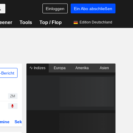
Einloggen
Ein Abo abschließen
eener
Tools
Top / Flop
Edition Deutschland
Indizes
Europa
Amerika
Asien
Bericht
ZM
rmine
Sektor
Derivate
ETFs