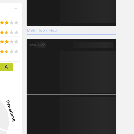
Mehr Top / Flop
Top / Flop
A