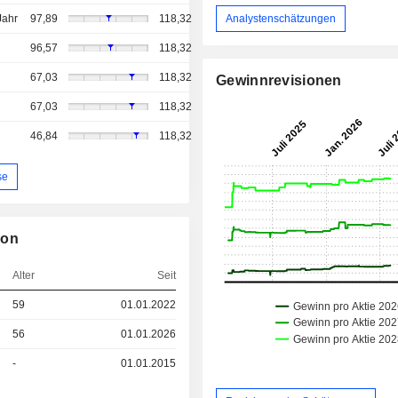
Analystenschätzungen
Jahr
97,89
118,32
96,57
118,32
67,03
118,32
Gewinnrevisionen
67,03
118,32
46,84
118,32
se
ion
Alter
Seit
59
01.01.2022
56
01.01.2026
-
01.01.2015