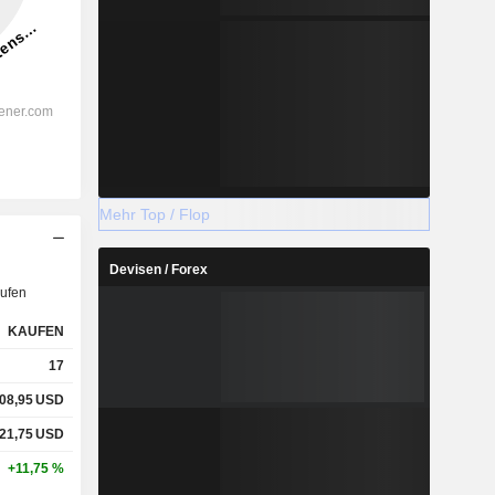
Mehr Top / Flop
Devisen / Forex
ufen
KAUFEN
17
08,95
USD
21,75
USD
+11,75 %