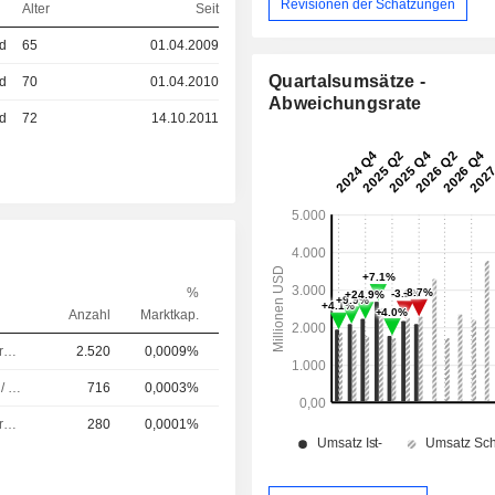
Revisionen der Schätzungen
Alter
Seit
ed
65
01.04.2009
Quartalsumsätze -
ed
70
01.04.2010
Abweichungsrate
ed
72
14.10.2011
%
Anzahl
Marktkap.
Chairman & President of Sub
2.520
0,0009%
Führungskraft / leitender Angestellter
716
0,0003%
Chairman & President of Sub
280
0,0001%