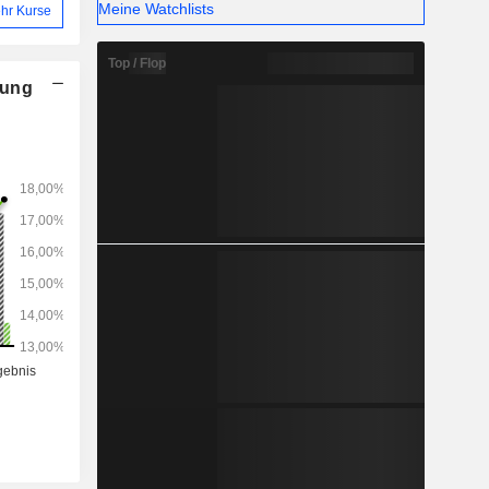
Meine Watchlists
hr Kurse
Top / Flop
nung