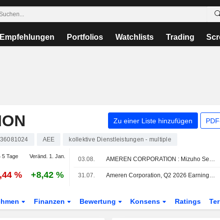
Empfehlungen
Portfolios
Watchlists
Trading
Scr
ION
Zu einer Liste hinzufügen
PDF-
36081024
AEE
kollektive Dienstleistungen - multiple
 5 Tage
Veränd. 1. Jan.
03.08.
AMEREN CORPORATION : Mizuho Securities bekräftigt seine Kaufempfehlung
0,44 %
+8,42 %
31.07.
Ameren Corporation, Q2 2026 Earnings Call, Jul 31, 2026
ehmen
Finanzen
Bewertung
Konsens
Ratings
Te