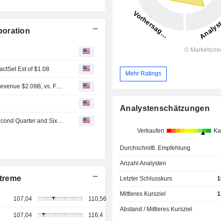
poration
ctSet Est of $1.08
Mehr Ratings
Earnings Flash (AEE) Ameren Corporation Reports Q2 Revenue $2.09B, vs. FactSet Est of $2.27B
Analystenschätzungen
Ameren Corporation Reports Earnings Results for the Second Quarter and Six Months Ended June 30, 2026
Verkaufen
Ka
Durchschnittl. Empfehlung
Anzahl Analysten
treme
Letzter Schlusskurs
1
Mittleres Kursziel
1
107,04
110,56
Abstand / Mittleres Kursziel
107,04
116,4