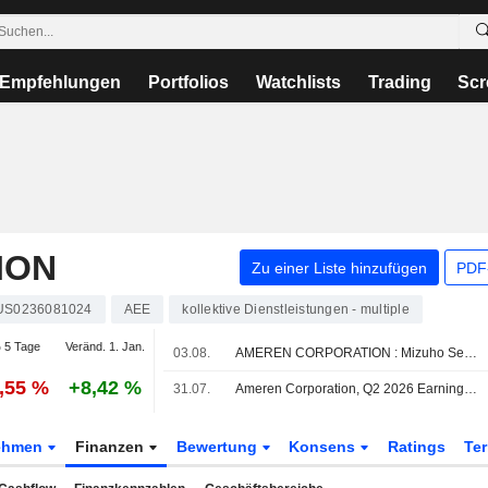
Empfehlungen
Portfolios
Watchlists
Trading
Scr
ION
Zu einer Liste hinzufügen
PDF-
US0236081024
AEE
kollektive Dienstleistungen - multiple
 5 Tage
Veränd. 1. Jan.
03.08.
AMEREN CORPORATION : Mizuho Securities bekräftigt seine Kaufempfehlung
1,55 %
+8,42 %
31.07.
Ameren Corporation, Q2 2026 Earnings Call, Jul 31, 2026
ehmen
Finanzen
Bewertung
Konsens
Ratings
Te