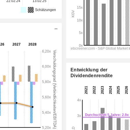
22.02.24
13.02.25
11.02.26
-
-
Schätzungen
Entwicklung der
Dividendenrendite