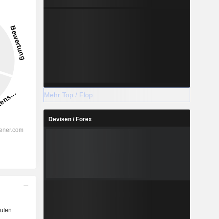
-0,05 %
-
2028
Mehr Top / Flop
Devisen / Forex
%
47,51 %
%
28,64 %
%
20,81 %
%
17,64 %
%
-20,58 %
%
-116,65 %
ufen