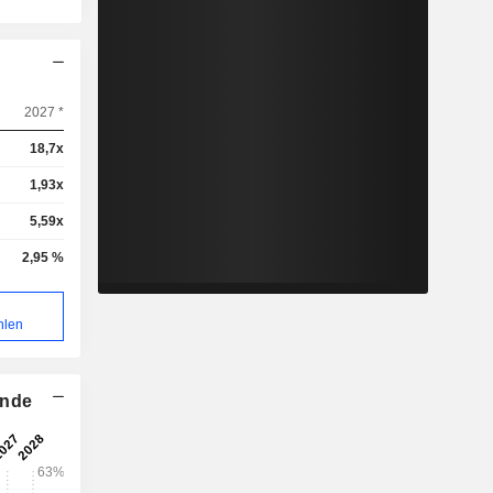
2027 *
18,7x
1,93x
5,59x
2,95 %
hlen
ende