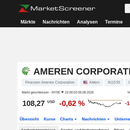
Märkte
Nachrichten
Analysen
Termine
AMEREN CORPORAT
Finanzen Ameren Corporation
Aktien
911535
Markt geschlossen -
NYSE
22:00:03 06.08.2026
%
108,27
-0,62 %
USD
-
Übersicht
Kurse
Charts
Nachrichten
Untern