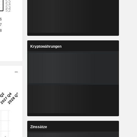
1
-
%
-
8
3,411
%
6,02 %
7
61,09
%
7,99 %
Kryptowährungen
6
6,354
%
8,88 %
3
276.843
-
-
Zinssätze