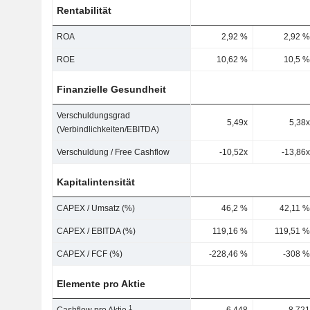
Rentabilität
ROA
2,92 %
2,92 %
ROE
10,62 %
10,5 %
Finanzielle Gesundheit
Verschuldungsgrad
5,49x
5,38x
(Verbindlichkeiten/EBITDA)
Verschuldung / Free Cashflow
-10,52x
-13,86x
Kapitalintensität
CAPEX / Umsatz (%)
46,2 %
42,11 %
CAPEX / EBITDA (%)
119,16 %
119,51 %
CAPEX / FCF (%)
-228,46 %
-308 %
Elemente pro Aktie
1