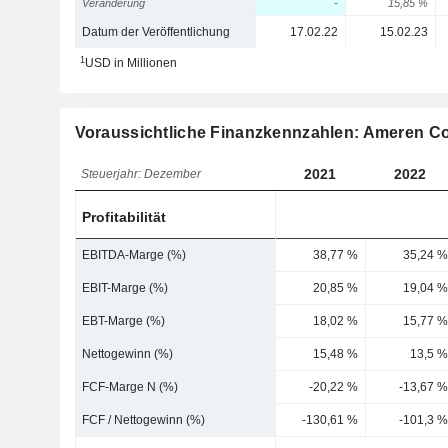
Veränderung
-
15,85 %
Datum der Veröffentlichung
17.02.22
15.02.23
1
USD in Millionen
Voraussichtliche Finanzkennzahlen: Ameren Co
2021
2022
Steuerjahr: Dezember
Profitabilität
EBITDA-Marge (%)
38,77 %
35,24 %
EBIT-Marge (%)
20,85 %
19,04 %
EBT-Marge (%)
18,02 %
15,77 %
Nettogewinn (%)
15,48 %
13,5 %
FCF-Marge N (%)
-20,22 %
-13,67 %
FCF / Nettogewinn (%)
-130,61 %
-101,3 %