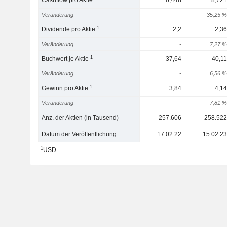
Cashflow pro Aktie
6,448
8,721
Veränderung
-
35,25 %
1
Dividende pro Aktie
2,2
2,36
Veränderung
-
7,27 %
1
Buchwert je Aktie
37,64
40,11
Veränderung
-
6,56 %
1
Gewinn pro Aktie
3,84
4,14
Veränderung
-
7,81 %
Anz. der Aktien (in Tausend)
257.606
258.522
Datum der Veröffentlichung
17.02.22
15.02.23
1
USD