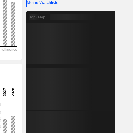
-
Meine Watchlists
Top / Flop