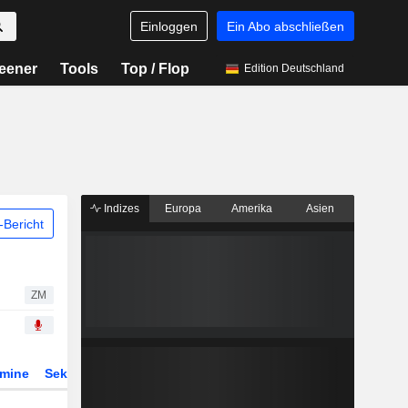
Einloggen
Ein Abo abschließen
eener
Tools
Top / Flop
Edition Deutschland
Indizes
Europa
Amerika
Asien
Bericht
ZM
rmine
Sektor
Derivate
ETFs