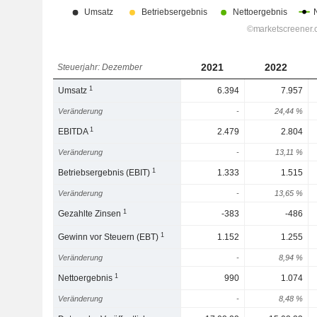
2021
2022
Steuerjahr: Dezember
1
Umsatz
6.394
7.957
Veränderung
-
24,44 %
1
EBITDA
2.479
2.804
Veränderung
-
13,11 %
1
Betriebsergebnis (EBIT)
1.333
1.515
Veränderung
-
13,65 %
1
Gezahlte Zinsen
-383
-486
1
Gewinn vor Steuern (EBT)
1.152
1.255
Veränderung
-
8,94 %
1
Nettoergebnis
990
1.074
Veränderung
-
8,48 %