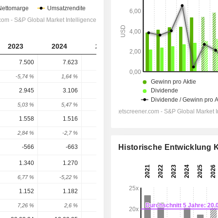
2023
2024
2025
2026
2027
7.500
7.623
8.799
9.327
9.822
-5,74 %
1,64 %
15,43 %
6 %
5,31 %
2.945
3.106
3.594
4.050
4.476
5,03 %
5,47 %
15,71 %
12,69 %
10,5 %
1.558
1.516
2.026
2.345
2.641
2,84 %
-2,7 %
33,64 %
15,75 %
12,62 %
Historische Entwicklung
-566
-663
-776
-892,1
-957,5
1.340
1.270
1.597
1.702
1.948
6,77 %
-5,22 %
25,75 %
6,57 %
14,45 %
1.152
1.182
1.456
1.492
1.654
7,26 %
2,6 %
23,18 %
2,5 %
10,8 %