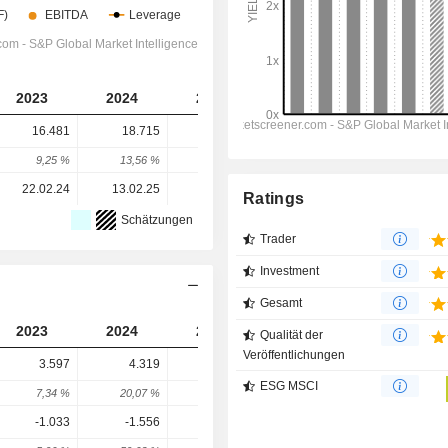
2023
2024
2025
2026
2027
16.481
18.715
19.817
22.352
24.713
9,25 %
13,56 %
5,89 %
12,79 %
10,56 %
22.02.24
13.02.25
11.02.26
-
-
Ratings
Schätzungen
Trader
Investment
n
Gesamt
2023
2024
2025
2026
2027
Qualität der
Veröffentlichungen
3.597
4.319
4.128
5.457
6.516
ESG MSCI
7,34 %
20,07 %
-4,42 %
32,19 %
19,41 %
-1.033
-1.556
-775
-2.016
-2.155