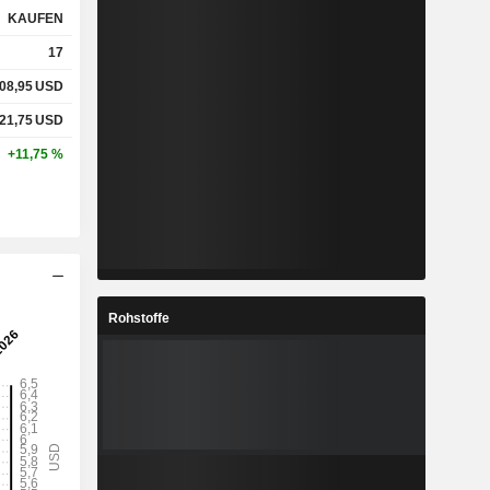
KAUFEN
17
%
3,07 %
08,95
USD
%
10,78 %
21,75
USD
+11,75 %
x
5,47x
x
-12,63x
Rohstoffe
%
64,81 %
%
136,42 %
%
-314,98 %