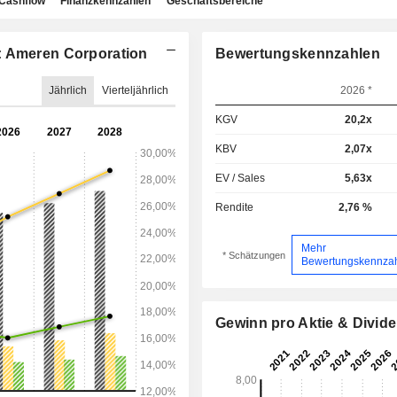
Cashflow
Finanzkennzahlen
Geschäftsbereiche
: Ameren Corporation
Bewertungskennzahlen
Jährlich
Vierteljährlich
2026 *
KGV
20,2x
KBV
2,07x
EV / Sales
5,63x
Rendite
2,76 %
Mehr
* Schätzungen
Bewertungskennza
Gewinn pro Aktie & Divid