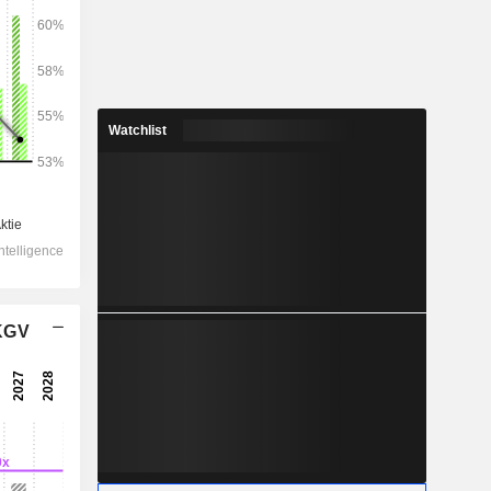
2028
Watchlist
10.478
6,68 %
4.978
11,22 %
3.002
13,65 %
 KGV
-1.084
2.181
11,96 %
1.848
11,78 %