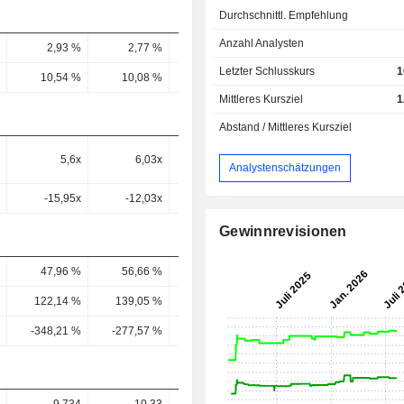
Durchschnittl. Empfehlung
Anzahl Analysten
2,93 %
2,77 %
3,13 %
2,8 %
2,98 
Letzter Schlusskurs
1
10,54 %
10,08 %
11,41 %
10,66 %
10,69 
Mittleres Kursziel
1
Abstand / Mittleres Kursziel
5,6x
6,03x
5,51x
5,52x
5,52
Analystenschätzungen
-15,95x
-12,03x
-25,57x
-11,09x
-11,47
Gewinnrevisionen
47,96 %
56,66 %
46,91 %
58,51 %
66,34 
122,14 %
139,05 %
114,86 %
134,73 %
145,58 
-348,21 %
-277,57 %
-532,65 %
-270,67 %
-302,35 