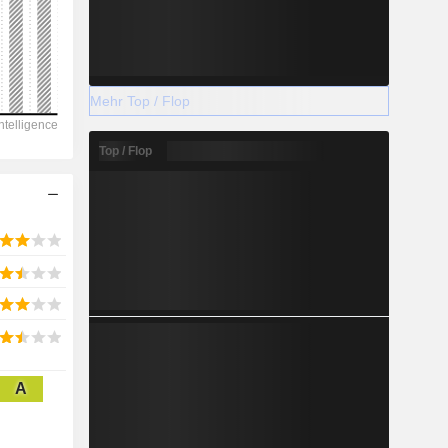
2028
Mehr Top / Flop
27.223
Top / Flop
10,16 %
-
2028
6.791
A
4,22 %
-2.156