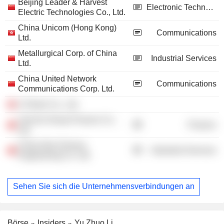
Beijing Leader & Harvest
Electronic Technology
Electric Technologies Co., Ltd.
China Unicom (Hong Kong)
Communications
Ltd.
Metallurgical Corp. of China
Industrial Services
Ltd.
China United Network
Communications
Communications Corp. Ltd.
A-Share Co., Ltd.
Unicom Group Finance Co.,
Finance
Ltd.
China Non-Ferrous
Industrial Services
Engineering Co. Ltd.
Sehen Sie sich die Unternehmensverbindungen an
Börse
Insiders
Yu Zhuo Li