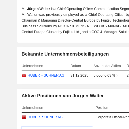
Mr.
Jürgen Walter
is a Chief Operating Officer-Communication S
Mr. Walter was previously employed as a Chief Operating Officer 
Chairman & Managing Director-Central Europe by Fujitsu Technol
Business Solutions by NOKIA SIEMENS NETWORKS MANAGEMENT 
Central Europe Cluster by Fujitsu Ltd., and a COO & Manager-Solut
Bekannte Unternehmensbeteiligungen
Unternehmen
Datum
Anzahl der Aktien
B
HUBER + SUHNER AG
31.12.2025
5.600
(
0,03 %
)
2
Aktive Positionen von Jürgen Walter
Unternehmen
Position
HUBER+SUHNER AG
Corporate Officer/Pri