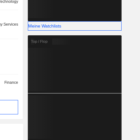
 Technology
y Services
Meine Watchlists
Top / Flop
Finance