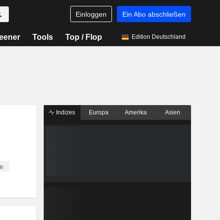
Einloggen
Ein Abo abschließen
eener
Tools
Top / Flop
Edition Deutschland
Indizes
Europa
Amerika
Asien
e