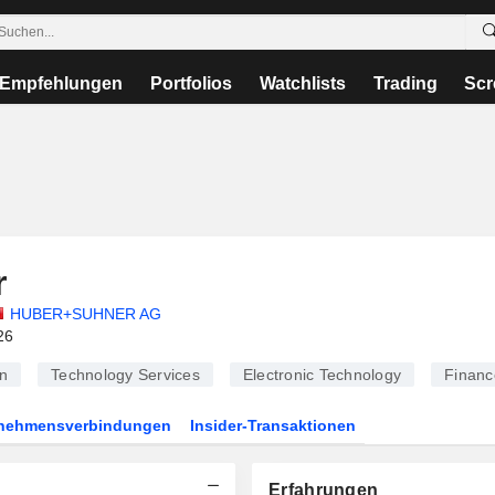
Empfehlungen
Portfolios
Watchlists
Trading
Scr
r
HUBER+SUHNER AG
26
n
Technology Services
Electronic Technology
Financ
rnehmensverbindungen
Insider-Transaktionen
Erfahrungen