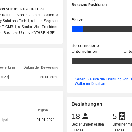
Besetzte Positionen
egment at HUBER+SUHNER AG.
by Kathrein Mobile Communication, a
Aktive
ogy Solutions GmbH, a Head-Segment
GMBH, a Senior Vice President-
ion Business Unit by KATHREIN SE.
Börsennotierte
Unternehmen
Unt
ewertung
Datum der Bewertung
 Mio $
30.06.2026
Sehen Sie sich die Erfahrung von 
Walter im Detail an
Beziehungen
Beginn
18
5
ncipal
01.01.2021
Beziehungen ersten
Unternehme
Grades
Grades