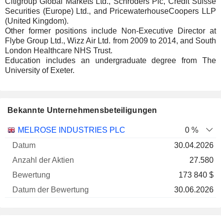
Citigroup Global Markets Ltd., Schroders Plc, Credit Suisse
Securities (Europe) Ltd., and PricewaterhouseCoopers LLP
(United Kingdom).
Other former positions include Non-Executive Director at
Flybe Group Ltd., Wizz Air Ltd. from 2009 to 2014, and South
London Healthcare NHS Trust.
Education includes an undergraduate degree from The
University of Exeter.
Bekannte Unternehmensbeteiligungen
Anzahl
MELROSE INDUSTRIES PLC
0 %
der
Datum der
30.04.2026
Unternehmen
Datum
Aktien
Bewertung
Bewertung
27.580
173 840 $
30.06.2026