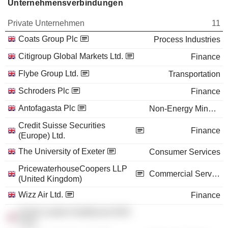
Unternehmensverbindungen
Private Unternehmen
11
Coats Group Plc
Process Industries
Citigroup Global Markets Ltd.
Finance
Flybe Group Ltd.
Transportation
Schroders Plc
Finance
Antofagasta Plc
Non-Energy Minerals
Credit Suisse Securities
Finance
(Europe) Ltd.
The University of Exeter
Consumer Services
PricewaterhouseCoopers LLP
Commercial Services
(United Kingdom)
Wizz Air Ltd.
Finance
South London Healthcare NHS
Trust