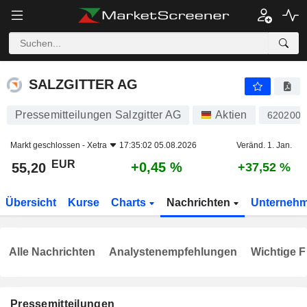
SALZGITTER AG
55,20
€
+0,45 %
SALZGITTER AG
Pressemitteilungen Salzgitter AG
Aktien
620200
Markt geschlossen -
Xetra
17:35:02 05.08.2026
Veränd. 1. Jan.
EUR
+0,45 %
55,20
+37,52 %
Übersicht
Kurse
Charts
Nachrichten
Unterneh
Alle Nachrichten
Analystenempfehlungen
Wichtige F
Pressemitteilungen