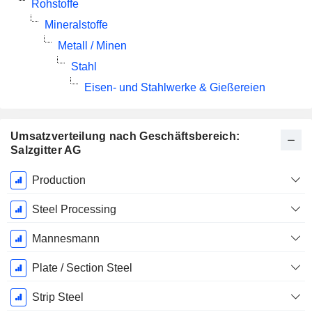
Rohstoffe
Mineralstoffe
Metall / Minen
Stahl
Eisen- und Stahlwerke & Gießereien
Umsatzverteilung nach Geschäftsbereich:
Salzgitter AG
Ende d.
Production
Geschäftsjahres:
Dezember
Steel Processing
Mannesmann
Plate / Section Steel
Strip Steel