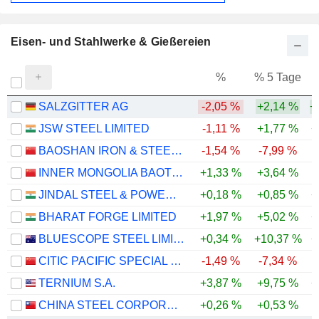
Eisen- und Stahlwerke & Gießereien
%
% 5 Tage
%
SALZGITTER AG
-2,05 %
+2,14 %
+
JSW STEEL LIMITED
-1,11 %
+1,77 %
+
BAOSHAN IRON & STEEL CO., LTD.
-1,54 %
-7,99 %
-
INNER MONGOLIA BAOTOU STEEL UNION CO., LTD.
+1,33 %
+3,64 %
JINDAL STEEL & POWER LIMITED
+0,18 %
+0,85 %
+
BHARAT FORGE LIMITED
+1,97 %
+5,02 %
+
BLUESCOPE STEEL LIMITED
+0,34 %
+10,37 %
+
CITIC PACIFIC SPECIAL STEEL GROUP CO., LTD
-1,49 %
-7,34 %
TERNIUM S.A.
+3,87 %
+9,75 %
+
CHINA STEEL CORPORATION
+0,26 %
+0,53 %