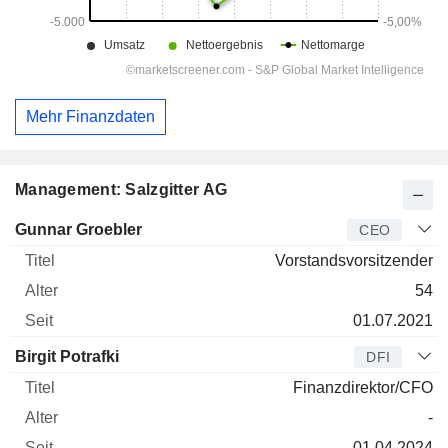
Mehr Finanzdaten
Management: Salzgitter AG
Manager
Titel
Alter
Seit
Gunnar Groebler
CEO
Vorstandsvorsitzender
54
01.07.2021
Birgit Potrafki
DFI
Finanzdirektor/CFO
-
01.04.2024