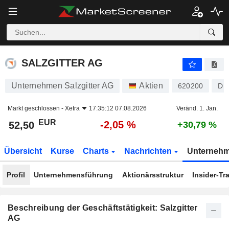
SALZGITTER AG
52,50
€
-2,05 %
SALZGITTER AG
Unternehmen Salzgitter AG
Aktien
620200
DE
Markt geschlossen -
Xetra
17:35:12 07.08.2026
Veränd. 1. Jan.
EUR
-2,05 %
52,50
+30,79 %
Übersicht
Kurse
Charts
Nachrichten
Unterneh
Profil
Unternehmensführung
Aktionärsstruktur
Insider-Tr
Beschreibung der Geschäftstätigkeit: Salzgitter
AG