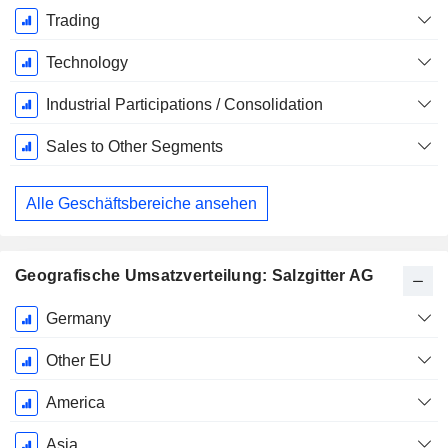
Trading
Technology
Industrial Participations / Consolidation
Sales to Other Segments
Alle Geschäftsbereiche ansehen
Geografische Umsatzverteilung: Salzgitter AG
Ende d.
Germany
Geschäftsjahres:
Dezember
Other EU
America
Asia