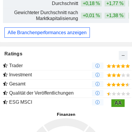
Durchschnitt
+0,18 %
+1,77 %
+
Gewichteter Durchschnitt nach
+0,01 %
+1,38 %
+
Marktkapitalisierung
Alle Branchenperformances anzeigen
Ratings
Trader
Investment
Gesamt
Qualität der Veröffentlichungen
ESG MSCI
AA