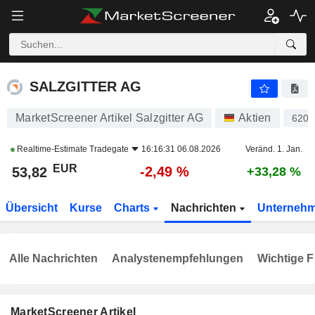
SALZGITTER AG
53,82
€
-2,49 %
SALZGITTER AG
MarketScreener Artikel Salzgitter AG
Aktien
6202
Realtime-Estimate
Tradegate
16:16:31 06.08.2026
Veränd. 1. Jan.
EUR
-2,49 %
53,82
+33,28 %
Übersicht
Kurse
Charts
Nachrichten
Unterneh
Alle Nachrichten
Analystenempfehlungen
Wichtige F
MarketScreener Artikel