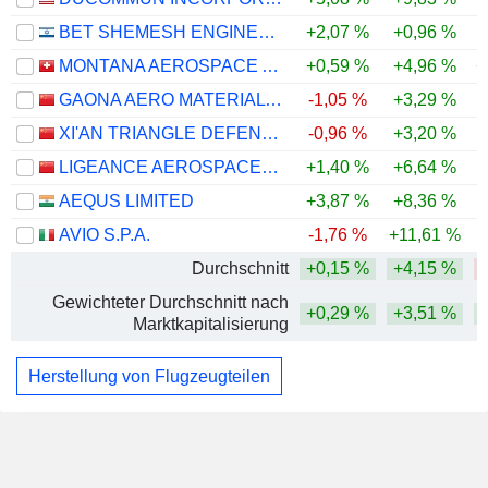
BET SHEMESH ENGINES HOLDINGS (1997) LTD
+2,07 %
+0,96 %
MONTANA AEROSPACE AG
+0,59 %
+4,96 %
+
GAONA AERO MATERIAL CO.,LTD.
-1,05 %
+3,29 %
XI'AN TRIANGLE DEFENSE CO.,LTD
-0,96 %
+3,20 %
LIGEANCE AEROSPACE TECHNOLOGY CO.,LTD.
+1,40 %
+6,64 %
AEQUS LIMITED
+3,87 %
+8,36 %
AVIO S.P.A.
-1,76 %
+11,61 %
Durchschnitt
+0,15 %
+4,15 %
Gewichteter Durchschnitt nach
+0,29 %
+3,51 %
Marktkapitalisierung
Herstellung von Flugzeugteilen