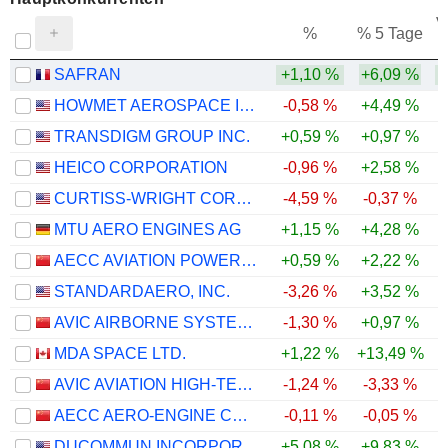
V
%
% 5 Tage
SAFRAN
+1,10 %
+6,09 %
HOWMET AEROSPACE INC.
-0,58 %
+4,49 %
TRANSDIGM GROUP INC.
+0,59 %
+0,97 %
HEICO CORPORATION
-0,96 %
+2,58 %
CURTISS-WRIGHT CORPORATION
-4,59 %
-0,37 %
MTU AERO ENGINES AG
+1,15 %
+4,28 %
AECC AVIATION POWER CO.,LTD
+0,59 %
+2,22 %
STANDARDAERO, INC.
-3,26 %
+3,52 %
AVIC AIRBORNE SYSTEMS CO., LTD.
-1,30 %
+0,97 %
MDA SPACE LTD.
+1,22 %
+13,49 %
-
AVIC AVIATION HIGH-TECHNOLOGY CO., LTD.
-1,24 %
-3,33 %
AECC AERO-ENGINE CONTROL CO.,LTD.
-0,11 %
-0,05 %
DUCOMMUN INCORPORATED
+5,08 %
+9,83 %