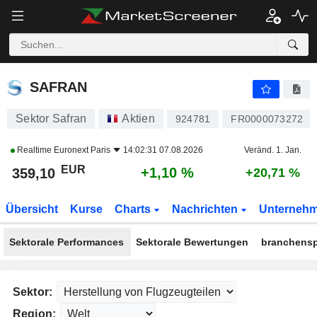
SAFRAN
359,10
€
+1,10 %
SAFRAN
Sektor Safran
Aktien
924781
FR0000073272
Realtime
Euronext Paris
14:02:31 07.08.2026
Veränd. 1. Jan.
EUR
+1,10 %
359,10
+20,71 %
Übersicht
Kurse
Charts
Nachrichten
Unterneh
Sektorale Performances
Sektorale Bewertungen
branchensp
Sektor:
Region: