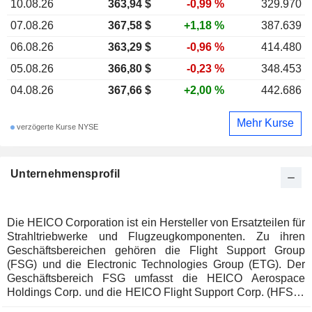
10.08.26
363,94
$
-0,99 %
329.970
07.08.26
367,58 $
+1,18 %
387.639
06.08.26
363,29 $
-0,96 %
414.480
05.08.26
366,80 $
-0,23 %
348.453
04.08.26
367,66 $
+2,00 %
442.686
Mehr Kurse
verzögerte Kurse NYSE
Unternehmensprofil
Die HEICO Corporation ist ein Hersteller von Ersatzteilen für
Strahltriebwerke und Flugzeugkomponenten. Zu ihren
Geschäftsbereichen gehören die Flight Support Group
(FSG) und die Electronic Technologies Group (ETG). Der
Geschäftsbereich FSG umfasst die HEICO Aerospace
Holdings Corp. und die HEICO Flight Support Corp. (HFSC)
sowie deren Tochtergesellschaften. Die FSG nutzt