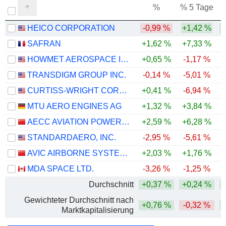
%
% 5 Tage
%
HEICO CORPORATION
-0,99 %
+1,42 %
+
SAFRAN
+1,62 %
+7,33 %
+
HOWMET AEROSPACE INC.
+0,65 %
-1,17 %
+
TRANSDIGM GROUP INC.
-0,14 %
-5,01 %
-
CURTISS-WRIGHT CORPORATION
+0,41 %
-6,94 %
+
MTU AERO ENGINES AG
+1,32 %
+3,84 %
AECC AVIATION POWER CO.,LTD
+2,59 %
+6,28 %
-
STANDARDAERO, INC.
-2,95 %
-5,61 %
AVIC AIRBORNE SYSTEMS CO., LTD.
+2,03 %
+1,76 %
MDA SPACE LTD.
-3,26 %
-1,25 %
+
Durchschnitt
+0,37 %
+0,24 %
+
Gewichteter Durchschnitt nach
+0,76 %
-0,32 %
+
Marktkapitalisierung