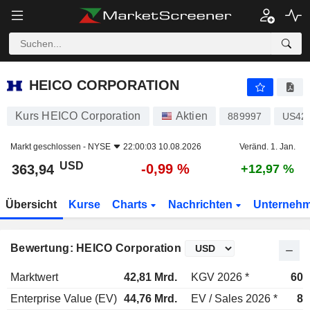
HEICO CORPORATION
363,94
$
-0,99 %
HEICO CORPORATION
Kurs HEICO Corporation
Aktien
889997
US42
Markt geschlossen -
NYSE
22:00:03 10.08.2026
Veränd. 1. Jan.
USD
-0,99 %
363,94
+12,97 %
Übersicht
Kurse
Charts
Nachrichten
Unterneh
Bewertung: HEICO Corporation
Marktwert
42,81 Mrd.
KGV 2026 *
60,
Enterprise Value (EV)
44,76 Mrd.
EV / Sales 2026 *
8,