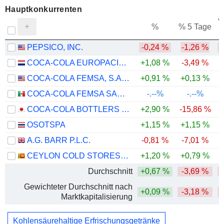
Hauptkonkurrenten
V
%
% 5 Tage
PEPSICO, INC.
-0,24 %
-1,26 %
COCA-COLA EUROPACIFIC PARTNERS PLC
+1,08 %
-3,49 %
COCA-COLA FEMSA, S.A.B. DE C.V.
+0,91 %
+0,13 %
COCA-COLA FEMSA SAB DE CV
-.--%
-.--%
COCA-COLA BOTTLERS JAPAN HOLDINGS INC.
+2,90 %
-15,86 %
-
OSOTSPA
+1,15 %
+1,15 %
A.G. BARR P.L.C.
-0,81 %
-7,01 %
CEYLON COLD STORES PLC
+1,20 %
+0,79 %
Durchschnitt
+0,67 %
-3,69 %
Gewichteter Durchschnitt nach
+0,09 %
-3,18 %
Marktkapitalisierung
Kohlensäurehaltige Erfrischungsgetränke