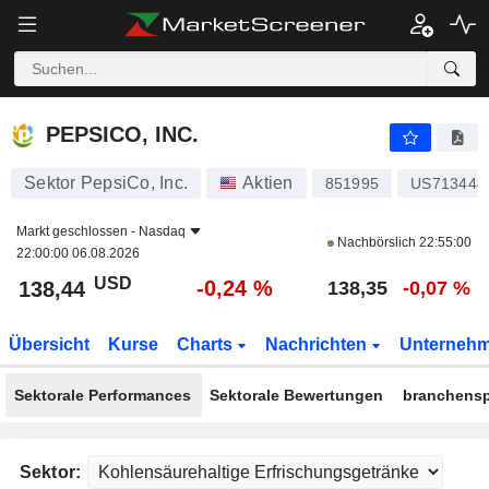
PEPSICO, INC.
138,44
$
-0,24 %
PEPSICO, INC.
Sektor PepsiCo, Inc.
Aktien
851995
US713448
Markt geschlossen -
Nasdaq
Nachbörslich
22:55:00
22:00:00 06.08.2026
USD
-0,24 %
138,44
138,35
-0,07 %
Übersicht
Kurse
Charts
Nachrichten
Unterneh
Sektorale Performances
Sektorale Bewertungen
branchensp
Sektor: