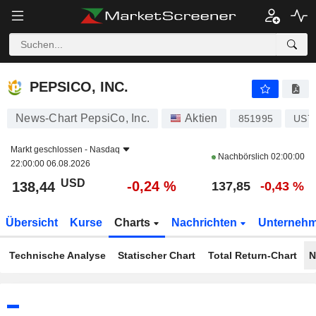
PEPSICO, INC.
138,44
$
-0,24 %
PEPSICO, INC.
News-Chart PepsiCo, Inc.
Aktien
851995
US7
Markt geschlossen -
Nasdaq
Nachbörslich
02:00:00
22:00:00 06.08.2026
USD
-0,24 %
138,44
137,85
-0,43 %
Übersicht
Kurse
Charts
Nachrichten
Unterneh
Technische Analyse
Statischer Chart
Total Return-Chart
N