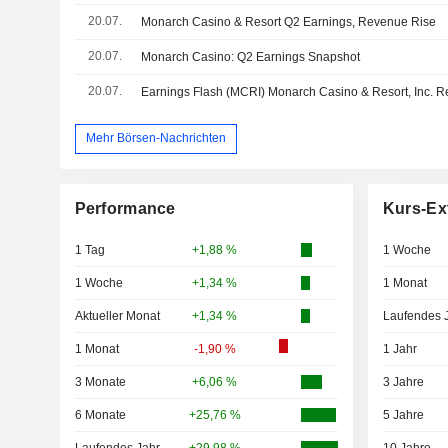
20.07.
Monarch Casino & Resort Q2 Earnings, Revenue Rise
20.07.
Monarch Casino: Q2 Earnings Snapshot
20.07.
Mehr Börsen-Nachrichten
Performance
Kurs-Ex
1 Tag
+1,88 %
1 Woche
1 Woche
+1,34 %
1 Monat
Aktueller Monat
+1,34 %
Laufendes 
1 Monat
-1,90 %
1 Jahr
3 Monate
+6,06 %
3 Jahre
6 Monate
+25,76 %
5 Jahre
Laufendes Jahr
+29,98 %
10 Jahre