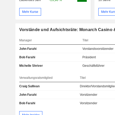
Mehr Kurse
Mehr Kur
Vorstände und Aufsichtsräte: Monarch Casino &
Manager
Titel
John Farahi
Vorstandsvorsitzender
Bob Farahi
Präsident
Michelle Shriver
Geschäftsführer
Verwaltungsratsmitglied
Titel
Craig Sullivan
Direktor/Vorstandsmitgli
John Farahi
Vorsitzender
Bob Farahi
Vorsitzender
Mehr Insider