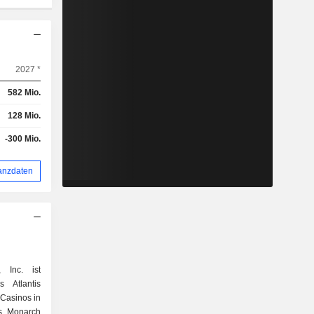
2027 *
582 Mio.
128 Mio.
-300 Mio.
anzdaten
 Inc. ist
s Atlantis
 Casinos in
es Monarch