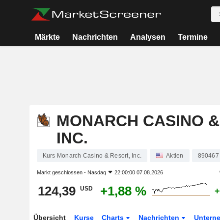
Märkte
Nachrichten
Analysen
Termine
MONARCH CASINO &
INC.
Kurs Monarch Casino & Resort, Inc.
Aktien
890467
Markt geschlossen -
Nasdaq
22:00:00 07.08.2026
124,39
+1,88 %
USD
+
Übersicht
Kurse
Charts
Nachrichten
Untern