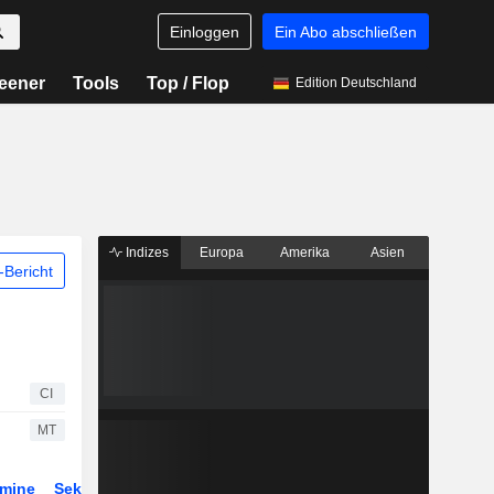
Einloggen
Ein Abo abschließen
eener
Tools
Top / Flop
Edition Deutschland
Indizes
Europa
Amerika
Asien
Bericht
CI
MT
rmine
Sektor
Derivate
ETFs