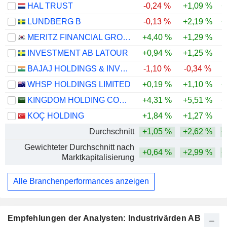
HAL TRUST
-0,24 %
+1,09 %
+
LUNDBERG B
-0,13 %
+2,19 %
+
MERITZ FINANCIAL GROUP INC.
+4,40 %
+1,29 %
INVESTMENT AB LATOUR
+0,94 %
+1,25 %
-
BAJAJ HOLDINGS & INVESTMENT LIMITED
-1,10 %
-0,34 %
-
WHSP HOLDINGS LIMITED
+0,19 %
+1,10 %
+
KINGDOM HOLDING COMPANY
+4,31 %
+5,51 %
+
KOÇ HOLDING
+1,84 %
+1,27 %
Durchschnitt
+1,05 %
+2,62 %
+
Gewichteter Durchschnitt nach
+0,64 %
+2,99 %
+
Marktkapitalisierung
Alle Branchenperformances anzeigen
Empfehlungen der Analysten: Industrivärden AB