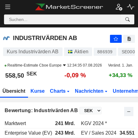
INDUSTRIVÄRDEN AB
558,50
kr
-0,09 %
INDUSTRIVÄRDEN AB
Kurs Industrivärden AB
Aktien
886939
SE0000
Realtime-Estimate
Cboe Europe
12:34:35 07.08.2026
Veränd. 1. Jan.
SEK
-0,09 %
558,50
+34,33 %
Übersicht
Kurse
Charts
Nachrichten
Unterneh
Bewertung: Industrivärden AB
Marktwert
241 Mrd.
KGV 2024 *
Enterprise Value (EV)
243 Mrd.
EV / Sales 2024
34.551.