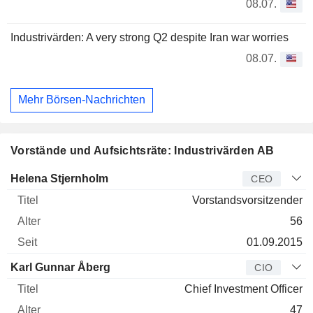
08.07.
Industrivärden: A very strong Q2 despite Iran war worries
08.07.
Mehr Börsen-Nachrichten
Vorstände und Aufsichtsräte: Industrivärden AB
Manager
Titel
Alter
Seit
Helena Stjernholm
CEO
Vorstandsvorsitzender
56
01.09.2015
Karl Gunnar Åberg
CIO
Chief Investment Officer
47