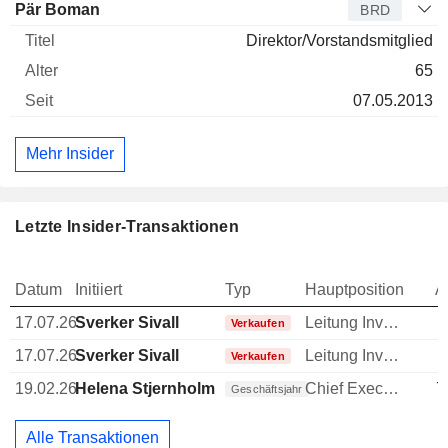
Pär Boman
BRD
Direktor/Vorstandsmitglied
65
07.05.2013
Mehr Insider
Letzte Insider-Transaktionen
Datum
Initiiert
Typ
Hauptposition
A
17.07.26
Sverker Sivall
Leitung Investor Relations
-
Verkaufen
17.07.26
Sverker Sivall
Leitung Investor Relations
-
Verkaufen
19.02.26
Helena Stjernholm
Chief Executive Officer (CEO)
7
Geschäftsjahr
Alle Transaktionen