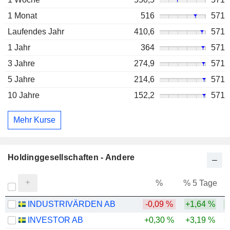
1 Monat
516
571
Laufendes Jahr
410,6
571
1 Jahr
364
571
3 Jahre
274,9
571
5 Jahre
214,6
571
10 Jahre
152,2
571
Mehr Kurse
Holdinggesellschaften - Andere
%
% 5 Tage
%
INDUSTRIVÄRDEN AB
-0,09 %
+1,64 %
+
INVESTOR AB
+0,30 %
+3,19 %
+