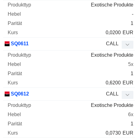
Exotische Produkte
-
1
0,0200
EUR
SQ0611
CALL
Exotische Produkte
5x
1
0,6200
EUR
SQ0612
CALL
Exotische Produkte
6x
1
0,0730
EUR