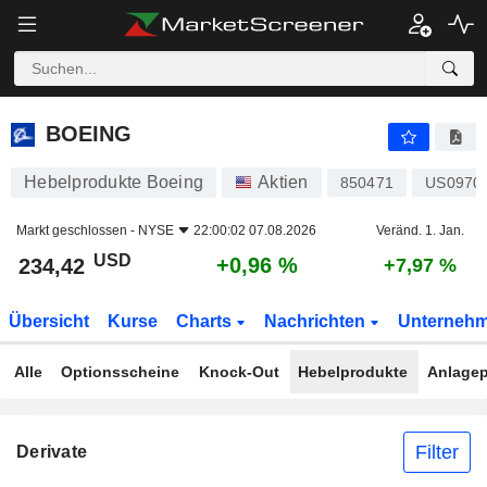
BOEING
234,42
$
+0,96 %
BOEING
Hebelprodukte Boeing
Aktien
850471
US0970
Markt geschlossen -
NYSE
22:00:02 07.08.2026
Veränd. 1. Jan.
USD
+0,96 %
234,42
+7,97 %
Übersicht
Kurse
Charts
Nachrichten
Unterneh
Alle
Optionsscheine
Knock-Out
Hebelprodukte
Anlagep
Filter
Derivate