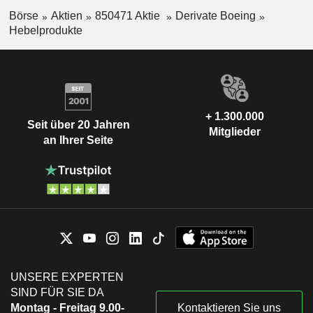
Börse
Aktien
850471 Aktie
Derivate Boeing
Hebelprodukte
+ 1.300.000
Seit über 20 Jahren
Mitglieder
an Ihrer Seite
UNSERE EXPERTEN
SIND FÜR SIE DA
Montag - Freitag 9.00-
Kontaktieren Sie uns