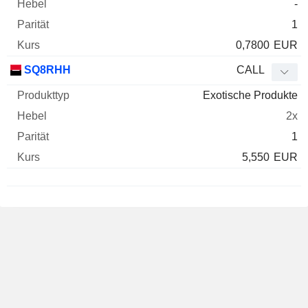
-
1
0,7800
EUR
SQ8RHH
CALL
Exotische Produkte
2x
1
5,550
EUR