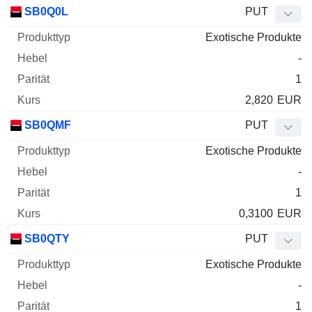
WKN
Typ
Produkttyp
Hebel
Parität
Kurs
SB0Q0L
PUT
Exotische Produkte
-
1
2,820
EUR
SB0QMF
PUT
Exotische Produkte
-
1
0,3100
EUR
SB0QTY
PUT
Exotische Produkte
-
1