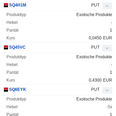
SQ4H1M
PUT
Exotische Produkte
-
1
0,0450
EUR
SQ45VC
PUT
Exotische Produkte
-
1
0,4300
EUR
SQ6EYK
PUT
Exotische Produkte
-5x
1