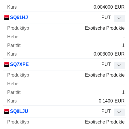
0,004000
EUR
SQ61HJ
PUT
Exotische Produkte
-
1
0,003000
EUR
SQ7XPE
PUT
Exotische Produkte
-
1
0,1400
EUR
SQ8LJU
PUT
Exotische Produkte