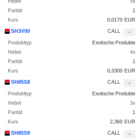
5x
1
0,0170
EUR
SH3V00
CALL
Exotische Produkte
4x
1
0,3300
EUR
SH85S8
CALL
Exotische Produkte
3x
1
2,360
EUR
SH85S9
CALL