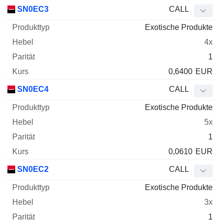
SN0EC3
CALL
Exotische Produkte
4x
1
0,6400
EUR
SN0EC4
CALL
Exotische Produkte
5x
1
0,0610
EUR
SN0EC2
CALL
Exotische Produkte
3x
1