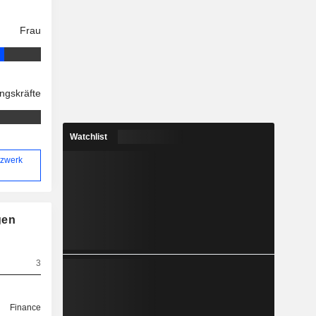
Frau
ngskräfte
Watchlist
tzwerk
gen
3
Finance