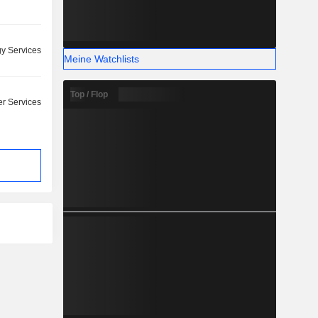
y Services
Meine Watchlists
Top / Flop
r Services