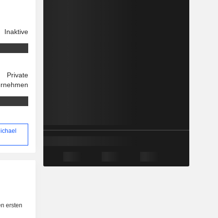
Inaktive
Private
ernehmen
ichael
n ersten