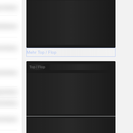
r Services
cellaneous
l Services
Mehr Top / Flop
Top / Flop
l Services
y Services
l Services
l Services