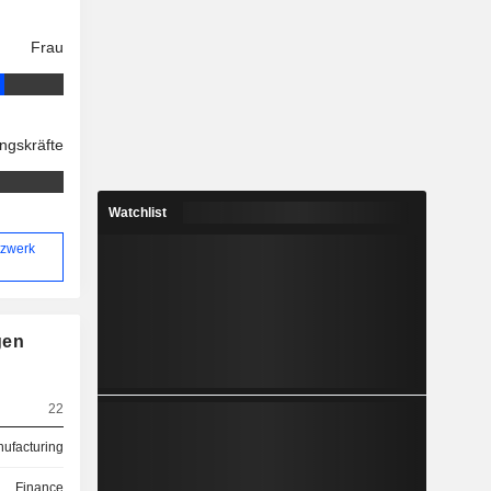
Frau
ngskräfte
Watchlist
tzwerk
gen
22
ufacturing
Finance