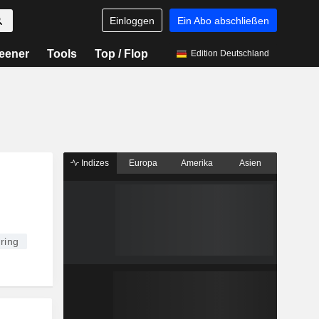
Einloggen
Ein Abo abschließen
eener
Tools
Top / Flop
Edition Deutschland
Indizes
Europa
Amerika
Asien
ring