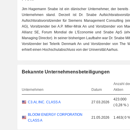
Jim Hagemann Snabe ist ein dänischer Unternehmer, der bereits 
Unternehmen stand. Derzeit ist Dr. Snabe Aufsichtsratsvors
Aufsichtsratsvorsitzender für Siemens Management Consulting (ei
AG), Vorsitzender bei A.P. Mller-Mrsk An und Vorsitzender von Ma
Allianz SE, Forum Mondial de L'Economie und Snabe ApS (ehem
Managing Director). In seiner bisherigen Laufbahn war Dr. Snabe Mit
Vorsitzender bei Telerik Denmark An und Vorsitzender von The 
erhielt einen Hochschulabschluss von der Universität Aarhus.
Bekannte Unternehmensbeteiligungen
Anzahl de
Unternehmen
Datum
Aktien
423.000
C3.AI, INC. CLASS A
27.03.2026
(
0,28 %
)
BLOOM ENERGY CORPORATION
21.05.2026
1.463
(
0 
CLASS A