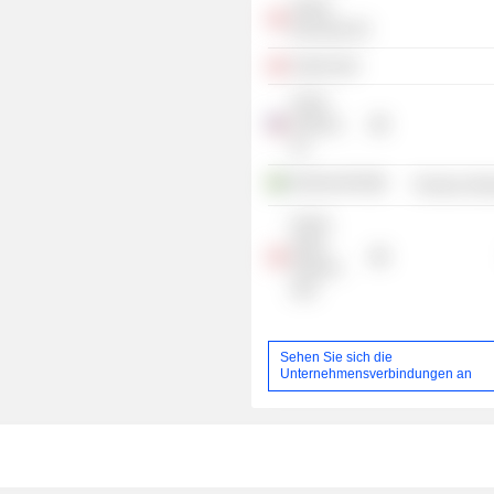
Telerik
Denmark A/S
Snabe ApS
Urban
Partners,
Inc.
Northvolt AB
Producer Man
Nordic
Alpha
Partners
ApS
Sehen Sie sich die
Unternehmensverbindungen an