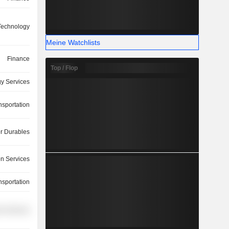
 Technology
Meine Watchlists
Finance
Top / Flop
y Services
nsportation
 Durables
on Services
nsportation
r Services