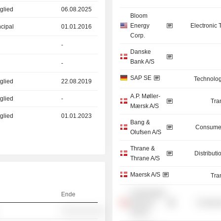
glied
06.08.2025
Bloom
Energy
Electronic
ncipal
01.01.2016
Corp.
-
Danske
Bank A/S
-
SAP SE
Technolog
glied
22.08.2019
A.P. Møller-
glied
-
Tra
Mærsk A/S
glied
01.01.2023
Bang &
Consumer
Olufsen A/S
Thrane &
Distributi
Thrane A/S
Maersk A/S
Tra
Copenhagen
Ende
Business
Consume
░░░░░░░░░░
School