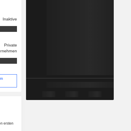
Inaktive
Private
ernehmen
im
n ersten