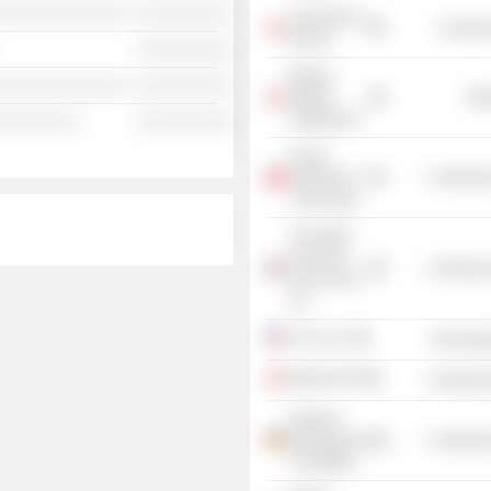
░░░░░░░░░░░░░░
░░░░░░░░░░
University of
Consume
Aarhus
░░░░░░░░░░
Bang &
░░░░░░░░░░░░░░
░░░░░░░░░░
Olufsen
Mis
Holding A/S
░░░░░░░░░
░░░░░░░░░░
Forum
Mondial de
Commercia
L'Economie
The World
Economic
Commercia
Forum USA,
Inc.
C3.ai, Inc.
Technolog
Mannaz A/S
Commercia
Siemens
Management
Commercia
Consulting