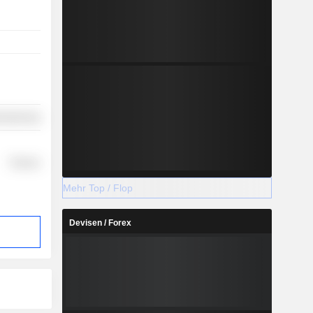
ufacturing
Finance
Mehr Top / Flop
Devisen / Forex