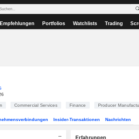
Empfehlungen
Portfolios
Watchlists
Trading
Scr
G
26
n
Commercial Services
Finance
Producer Manufactu
rnehmensverbindungen
Insider-Transaktionen
Nachrichten
Erfahrungen