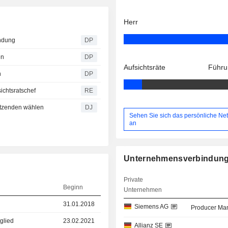
Herr
indung
DP
en
DP
Aufsichtsräte
Führu
n
DP
ichtsratschef
RE
itzenden wählen
DJ
Sehen Sie sich das persönliche Ne
an
Unternehmensverbindun
Private
Beginn
Unternehmen
31.01.2018
Siemens AG
Producer Man
glied
23.02.2021
Allianz SE