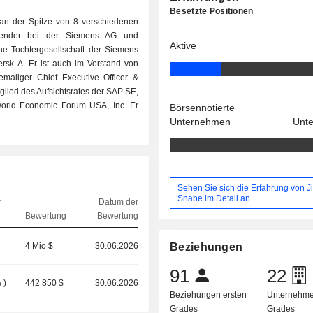
Besetzte Positionen
an der Spitze von 8 verschiedenen
itzender bei der Siemens AG und
Aktive
ne Tochtergesellschaft der Siemens
ersk A. Er ist auch im Vorstand von
aliger Chief Executive Officer &
glied des Aufsichtsrates der SAP SE,
World Economic Forum USA, Inc. Er
Börsennotierte
Unternehmen
Unt
Sehen Sie sich die Erfahrung von J
Snabe im Detail an
r
Datum der
Bewertung
Bewertung
4 Mio $
30.06.2026
Beziehungen
91
22
%
)
442 850 $
30.06.2026
Beziehungen ersten
Unternehme
Grades
Grades