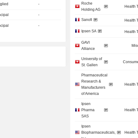
Roche
glied
-
Health 
Holding AG
ncipal
-
Sanofi
Health 
ncipal
-
Ipsen SA
Health 
GAVI
Mis
Alliance
University of
Consume
St. Gallen
Pharmaceutical
Research &
Health 
Manufacturers
of America
Ipsen
Pharma
Health 
SAS
Ipsen
Biopharmaceuticals,
Health 