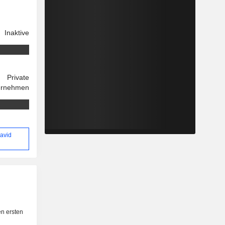
Inaktive
Private
ernehmen
David
n ersten