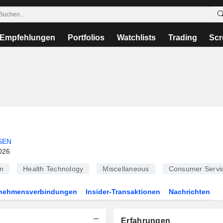
Empfehlungen
Portfolios
Watchlists
Trading
Scr
SEN
026
n
Health Technology
Miscellaneous
Consumer Servi
rnehmensverbindungen
Insider-Transaktionen
Nachrichten
Erfahrungen