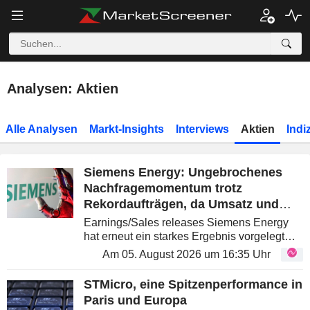
Analysen: Aktien
Alle Analysen
Markt-Insights
Interviews
Aktien
Indi
Siemens Energy: Ungebrochenes
Nachfragemomentum trotz
Rekordaufträgen, da Umsatz und
Gewinn weiter anziehen
Earnings/Sales releases Siemens Energy
hat erneut ein starkes Ergebnis vorgelegt
und damit abermals die robuste zugrunde
Am 05. August 2026 um 16:35 Uhr
liegende Nachfrage über das gesamte
Portfolio hinweg unterstrichen. Das...
STMicro, eine Spitzenperformance in
Paris und Europa