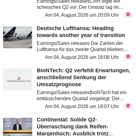
am Zyklustief
Earnings/Sales releasesCNH legte ein
schwaches Q2 vor: Der Umsatz lag im
Rahmen der Erwartungen, EBIT und EPS
Am 04. August 2026 um 20:09 Uhr
fielen besser aus als prognostiziert. Wir
halten den Beat jedoch für qualitativ
Deutsche Lufthansa: Heading
schwach,...
towards another year of transition
Earnings/Sales releases Die Zahlen der
Lufthansa für das zweite Quartal blieben
deutlich hinter den Erwartungen zurück:
Am 04. August 2026 um 18:08 Uhr
Stark gestiegene Treibstoffkosten und die
Streikstörungen im April...
BioNTech: Q2 verfehlt Erwartungen,
anschließend Senkung der
Umsatzprognose
Earnings/Sales releasesBioNTech hat ein
enttäuschendes Quartal vorgelegt: Der
Umsatz lag deutlich unter den Prognosen,
Am 04. August 2026 um 18:07 Uhr
und die operativen Verluste fielen höher aus
als erwartet. Schwächere...
Continental: Solide Q2-
Überraschung dank Reifen-
Margenhoch; Ausblick trotz