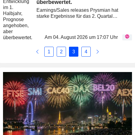
überbewertet.
Earnings/Sales releases Prysmian hat
starke Ergebnisse für das 2. Quartal
vorgelegt. Dies führte zu einer Anhebung der
Prognose. Das Unternehmen hat zahlreiche
Versprechen gemacht, vor allem im...
Am 04. August 2026 um 17:07 Uhr
1
2
3
4