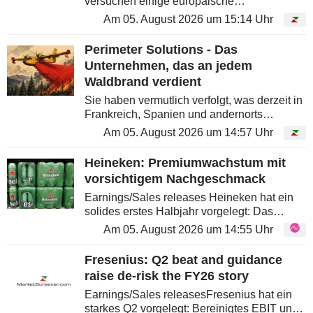
versuchen einige europäische
Unternehmen, sich im Cloud-Geschäft zu
Am 05. August 2026 um 15:14 Uhr
etablieren. IONOS, OVH und Sinch
verfolgen dabei drei sehr unterschiedliche...
Perimeter Solutions - Das
Unternehmen, das an jedem
Waldbrand verdient
Sie haben vermutlich verfolgt, was derzeit in
Frankreich, Spanien und andernorts
geschieht: Evakuierungen, brennende
Am 05. August 2026 um 14:57 Uhr
Wälder und Löschflugzeuge, die im Tiefflug
lange rote Streifen über den Flammen...
Heineken: Premiumwachstum mit
vorsichtigem Nachgeschmack
Earnings/Sales releases Heineken hat ein
solides erstes Halbjahr vorgelegt: Das
konsolidierte Volumen kehrte auf
Am 05. August 2026 um 14:55 Uhr
Wachstumskurs zurück, das organische
operative Ergebnis stieg deutlich stärker
Fresenius: Q2 beat and guidance
als...
raise de-risk the FY26 story
Earnings/Sales releasesFresenius hat ein
starkes Q2 vorgelegt: Bereinigtes EBIT und