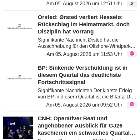
Lieferketten, sinkende Absatzmengen und
Am 05. August 2026 um 12:51 Uhr
nachlassende Preisstützung setzen die
Erträge unter Druck...
Orsted: Ørsted verliert Hesselø:
Rückschlag im Heimatmarkt, doch
Disziplin hat Vorrang
Signifikante Nachricht Ørsted hat die
Ausschreibung für den Offshore-Windpark
Hesselø verloren; Vattenfall sicherte sich
Am 05. August 2026 um 11:53 Uhr
beide wiederbelebten Offshore-Wind-
Projekte Dänemarks. Auch wenn das...
BP: Sinkende Verschuldung ist in
diesem Quartal das deutlichste
Fortschrittssignal
Signifikante Nachrichten Der klarste Erfolg
von BP in diesem Quartal ist die Bilanz: Die
Nettoverschuldung sank gegenüber dem
Am 05. August 2026 um 09:52 Uhr
Vorquartal um 12% und der
Verschuldungsgrad ging auf 22,6% zurück -
CNH: Operativer Beat und
ein...
angehobener Ausblick für GJ26
kaschieren ein schwaches Quartal