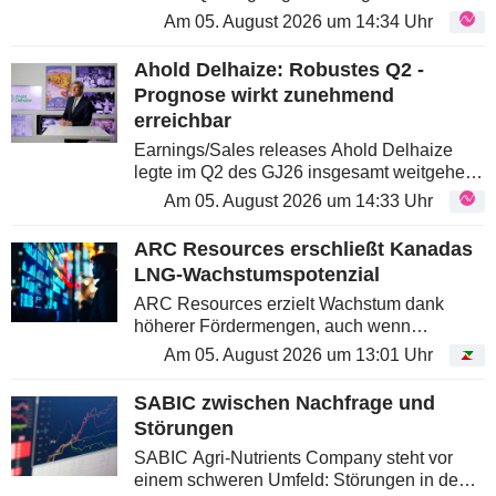
Core-EPS lagen komfortabel über den
Am 05. August 2026 um 14:34 Uhr
Erwartungen, während der Umsatz
weitgehend im Rahmen blieb. Die positive...
Ahold Delhaize: Robustes Q2 -
Prognose wirkt zunehmend
erreichbar
Earnings/Sales releases Ahold Delhaize
legte im Q2 des GJ26 insgesamt weitgehend
erwartungsgemäße Zahlen vor: Die
Am 05. August 2026 um 14:33 Uhr
Profitabilität in Europa lag komfortabel über
den Prognosen, während das...
ARC Resources erschließt Kanadas
LNG-Wachstumspotenzial
ARC Resources erzielt Wachstum dank
höherer Fördermengen, auch wenn
Rohstoffpreisschwankungen die
Am 05. August 2026 um 13:01 Uhr
Entwicklung weiterhin beeinflussen.
SABIC zwischen Nachfrage und
Störungen
SABIC Agri-Nutrients Company steht vor
einem schweren Umfeld: Störungen in den