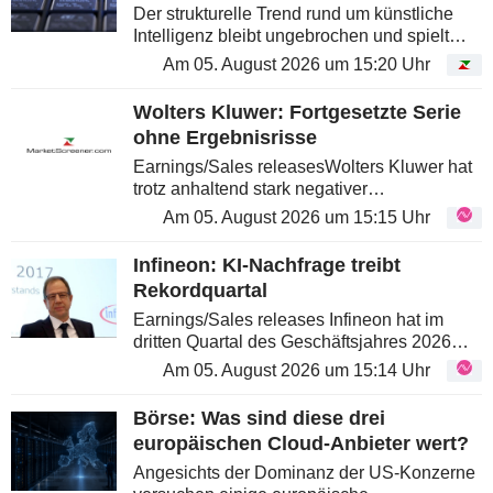
Der strukturelle Trend rund um künstliche
Intelligenz bleibt ungebrochen und spielt
dem französisch-italienischen Konzern klar
Am 05. August 2026 um 15:20 Uhr
in die Karten, der sich in der Lieferkette für
Siliziumphotonik eine...
Wolters Kluwer: Fortgesetzte Serie
ohne Ergebnisrisse
Earnings/Sales releasesWolters Kluwer hat
trotz anhaltend stark negativer
Währungseffekte und rückläufiger Print-
Am 05. August 2026 um 15:15 Uhr
Umsätze gute H1-26-Zahlen vorgelegt, was
die gute Entwicklung der Einführung der...
Infineon: KI-Nachfrage treibt
Rekordquartal
Earnings/Sales releases Infineon hat im
dritten Quartal des Geschäftsjahres 2026
Rekordergebnisse erzielt: Der Umsatz
Am 05. August 2026 um 15:14 Uhr
überschritt mit mehr als 4 Mrd. EUR erstmals
seit 2,5 Jahren wieder diese Marke,...
Börse: Was sind diese drei
europäischen Cloud-Anbieter wert?
Angesichts der Dominanz der US-Konzerne