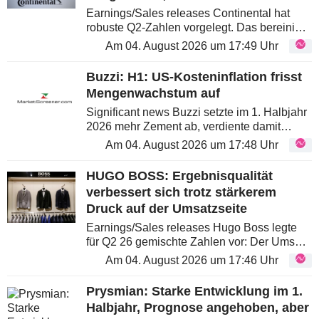
ContiTech-Verkauf bestätigt
Earnings/Sales releases Continental hat
robuste Q2-Zahlen vorgelegt. Das bereinigte
EBIT und die Marge im Reifensegment
Am 04. August 2026 um 17:49 Uhr
lagen über Konsens und sogar über der
Zielspanne für das Gesamtjahr....
Buzzi: H1: US-Kosteninflation frisst
Mengenwachstum auf
Significant news Buzzi setzte im 1. Halbjahr
2026 mehr Zement ab, verdiente damit
jedoch weniger. Die Zementmengen stiegen
Am 04. August 2026 um 17:48 Uhr
um 5,4% und die Preise legten in den
meisten Märkten zu, dennoch sank das...
HUGO BOSS: Ergebnisqualität
verbessert sich trotz stärkerem
Druck auf der Umsatzseite
Earnings/Sales releases Hugo Boss legte
für Q2 26 gemischte Zahlen vor: Der Umsatz
blieb unter den Erwartungen, zugleich fielen
Am 04. August 2026 um 17:46 Uhr
die Verbesserung der Bruttomarge und das
EBIT stärker aus als...
Prysmian: Starke Entwicklung im 1.
Halbjahr, Prognose angehoben, aber