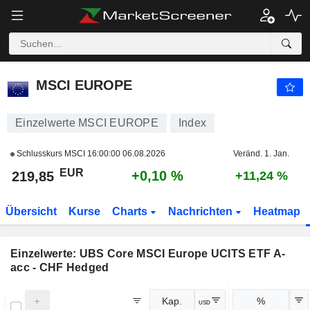
MSCI EUROPE
219,85
€
+0,10 %
MSCI EUROPE
Einzelwerte MSCI EUROPE
Index
Schlusskurs MSCI
16:00:00 06.08.2026
Veränd. 1. Jan.
EUR
+0,10 %
219,85
+11,24 %
Übersicht
Kurse
Charts
Nachrichten
Heatmap
Einzelwerte:
UBS Core MSCI Europe UCITS ETF A-
acc - CHF Hedged
Kap.
%
USD