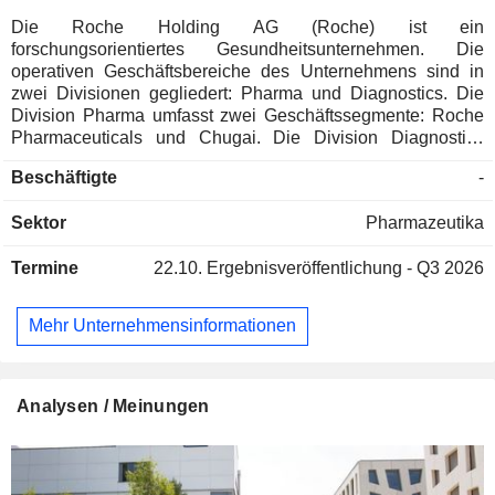
Die Roche Holding AG (Roche) ist ein
forschungsorientiertes Gesundheitsunternehmen. Die
operativen Geschäftsbereiche des Unternehmens sind in
zwei Divisionen gegliedert: Pharma und Diagnostics. Die
Division Pharma umfasst zwei Geschäftssegmente: Roche
Pharmaceuticals und Chugai. Die Division Diagnostics
umfasst vier Geschäftsbereiche: Diabetes Care, Molecular
Beschäftigte
-
Diagnostics, Professional Diagnostics und Tissue
Diagnostics. Das Unternehmen entwickelt Arzneimittel für
Sektor
Pharmazeutika
verschiedene Therapiebereiche, darunter Onkologie,
Immunologie, Infektionskrankheiten, Augenheilkunde und
Termine
22.10.
Ergebnisveröffentlichung - Q3 2026
Neurowissenschaften. Zu seinen pharmazeutischen
Produkten gehören Anaprox, Avastin, Bactrim, Bondronat,
CellCept, Cotellic, Dilatrend, Dormicum, Invirase, Kadcyla,
Mehr Unternehmensinformationen
Kytril (Kevatril), Lariam, MabThera, Madopar, Neupogen,
Pegasys, Perjeta, Pulmozyme, Rocaltrol, Rocephin und
Roferon-A. Das Unternehmen bietet Produkte für Forscher
an, darunter Produkte für die Zellanalyse, Genexpression,
Analysen / Meinungen
Genomsequenzierung und Nukleinsäureaufreinigung.