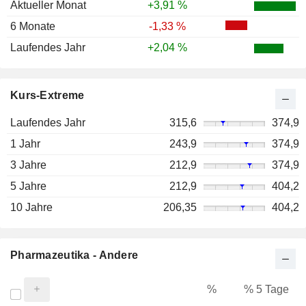
Aktueller Monat
+3,91 %
6 Monate
-1,33 %
Laufendes Jahr
+2,04 %
Kurs-Extreme
Laufendes Jahr
315,6
374,9
1 Jahr
243,9
374,9
3 Jahre
212,9
374,9
5 Jahre
212,9
404,2
10 Jahre
206,35
404,2
Pharmazeutika - Andere
%
% 5 Tage
%