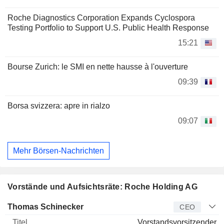
Roche Diagnostics Corporation Expands Cyclospora
Testing Portfolio to Support U.S. Public Health Response
15:21
Bourse Zurich: le SMI en nette hausse à l'ouverture
09:39
Borsa svizzera: apre in rialzo
09:07
Mehr Börsen-Nachrichten
Vorstände und Aufsichtsräte: Roche Holding AG
Manager
Titel
Alter
Seit
Thomas Schinecker
CEO
Vorstandsvorsitzender