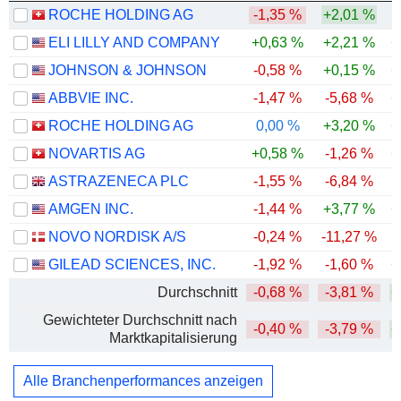
ROCHE HOLDING AG
-1,35 %
+2,01 %
ELI LILLY AND COMPANY
+0,63 %
+2,21 %
+
JOHNSON & JOHNSON
-0,58 %
+0,15 %
+
ABBVIE INC.
-1,47 %
-5,68 %
+
ROCHE HOLDING AG
0,00 %
+3,20 %
+
NOVARTIS AG
+0,58 %
-1,26 %
+
ASTRAZENECA PLC
-1,55 %
-6,84 %
AMGEN INC.
-1,44 %
+3,77 %
+
NOVO NORDISK A/S
-0,24 %
-11,27 %
GILEAD SCIENCES, INC.
-1,92 %
-1,60 %
+
Durchschnitt
-0,68 %
-3,81 %
+
Gewichteter Durchschnitt nach
-0,40 %
-3,79 %
+
Marktkapitalisierung
Alle Branchenperformances anzeigen