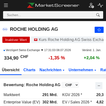
ROCHE HOLDING AG
334,90
CHF
-1,35 %
ROCHE HOLDING AG
Kurs Roche Holding AG Swiss Excha
Inaktiver Wert
Verzögert
Swiss Exchange
17:31:03 08.07.2026
Veränd. 1. Jan.
CHF
-1,35 %
334,90
+2,04 %
Übersicht
Charts
Nachrichten
Unternehmen
Ra
Bewertung: Roche Holding AG
Marktwert
291 Mrd.
KGV 2026 *
20,3x
Enterprise Value (EV)
302 Mrd.
EV / Sales 2026 *
4,82x