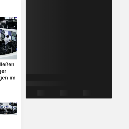
ließen
ger
gen im