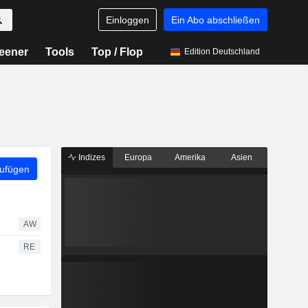
Einloggen
Ein Abo abschließen
eener
Tools
Top / Flop
Edition Deutschland
Indizes
Europa
Amerika
Asien
zufügen
AW
RE