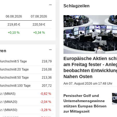
Schlagzeilen
06.08.2026
07.08.2026
219,85 €
220,59 €
+0,10 %
+0,34 %
ren
Europäische Aktien sch
Durchschnitt 5 Tage
218,79
am Freitag fester - Anle
Durchschnitt 20 Tage
216,08
beobachten Entwicklun
Nahen Osten
Durchschnitt 50 Tage
213,36
Am 07. August 2026 um 17:48 Uhr
Durchschnitt 100 Tage
207,72
nz / (MMA5)
-0,82 %
Persischer Golf und
Unternehmensgewinne
nz / (MMA20)
-2,04 %
stützen Europas Börsen
nz / (MMA50)
-3,28 %
zur Mittagszeit