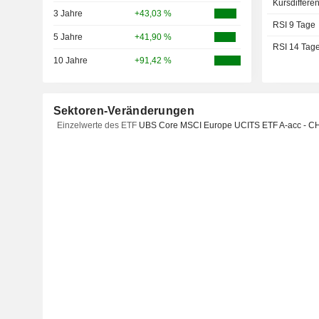
Kursdiffere
3 Jahre
+43,03 %
RSI 9 Tage
5 Jahre
+41,90 %
RSI 14 Tag
10 Jahre
+91,42 %
Sektoren-Veränderungen
Einzelwerte des ETF
UBS Core MSCI Europe UCITS ETF A-acc - C