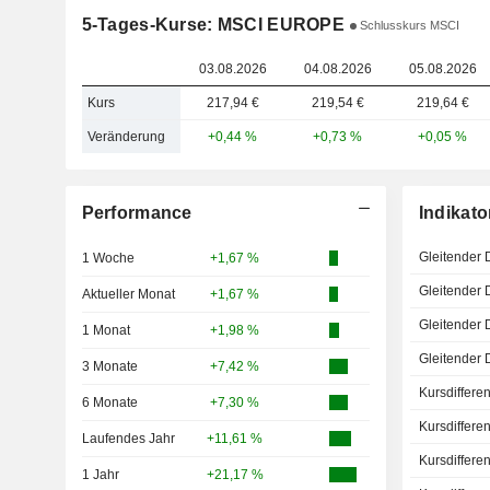
5-Tages-Kurse: MSCI EUROPE
Schlusskurs MSCI
03.08.2026
04.08.2026
05.08.2026
Kurs
217,94 €
219,54 €
219,64 €
Veränderung
+0,44 %
+0,73 %
+0,05 %
Performance
Indikato
Gleitender 
1 Woche
+1,67 %
Gleitender 
Aktueller Monat
+1,67 %
Gleitender 
1 Monat
+1,98 %
Gleitender 
3 Monate
+7,42 %
Kursdiffere
6 Monate
+7,30 %
Kursdiffere
Laufendes Jahr
+11,61 %
Kursdiffere
1 Jahr
+21,17 %