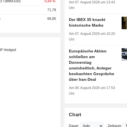
nz / (MMA100)
-5,84 %
Am 07. August 2026 um 13:43
Uhr
71,78
e
66,85
Der IBEX 35 knackt
historische Marke
Am 07. August 2026 um 10:20
Uhr
HF Hedged
Europäische Aktien
schließen am
Donnerstag
uneinheitlich, Anleger
beobachten Gespräche
über Iran-Deal
Am 06. August 2026 um 17:53
Uhr
Chart
Dauer
Zeitraum