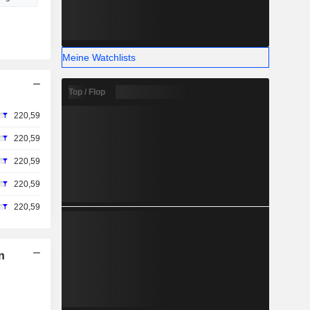
Meine Watchlists
Top / Flop
220,59
220,59
220,59
220,59
220,59
n