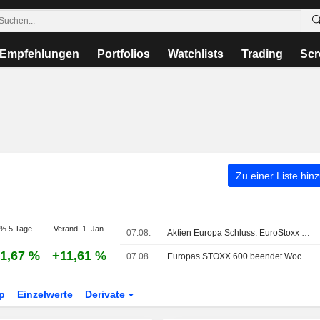
Empfehlungen
Portfolios
Watchlists
Trading
Scr
Zu einer Liste hin
% 5 Tage
Veränd. 1. Jan.
07.08.
Aktien Europa Schluss: EuroStoxx nach US-Jobdaten weiter auf Rekordkurs
1,67 %
+11,61 %
07.08.
Europas STOXX 600 beendet Woche dank Rückenwind durch Ergebnisse und schwächere US-Arbeitsmarktdaten auf Rekordhoch
p
Einzelwerte
Derivate