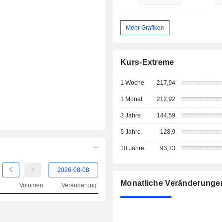
Mehr Grafiken
Kurs-Extreme
1 Woche
217,94
1 Monat
212,92
3 Jahre
144,59
5 Jahre
128,9
10 Jahre
93,73
Monatliche Veränderunge
Volumen
Veränderung