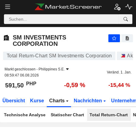
SM INVESTMENTS CORPORATION
591,50
₱
-0,59 %
SM INVESTMENTS
CORPORATION
Total Return-Chart SM Investments Corporation
Akt
Markt geschlossen -
Philippines S.E.
Veränd. 1. Jan.
08:59:47 06.08.2026
PHP
-0,59 %
591,50
-15,44 %
Übersicht
Kurse
Charts
Nachrichten
Unterneh
Technische Analyse
Statischer Chart
Total Return-Chart
N