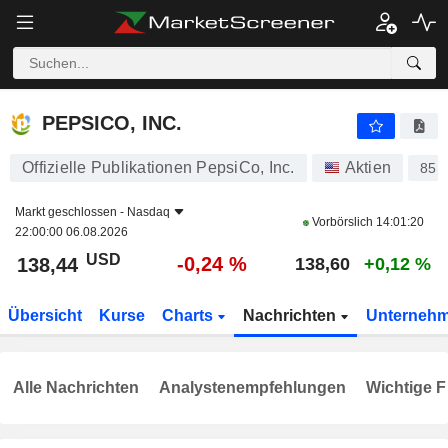
PEPSICO, INC.
138,44
$
-0,24 %
PEPSICO, INC.
Offizielle Publikationen PepsiCo, Inc.
Aktien
851
Markt geschlossen -
Nasdaq
Vorbörslich
14:01:20
22:00:00 06.08.2026
USD
-0,24 %
138,44
138,60
+0,12 %
Übersicht
Kurse
Charts
Nachrichten
Unterneh
Alle Nachrichten
Analystenempfehlungen
Wichtige F