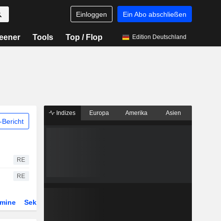
Einloggen
Ein Abo abschließen
eener
Tools
Top / Flop
Edition Deutschland
Indizes
Europa
Amerika
Asien
Bericht
RE
RE
rmine
Sektor
Derivate
ETFs