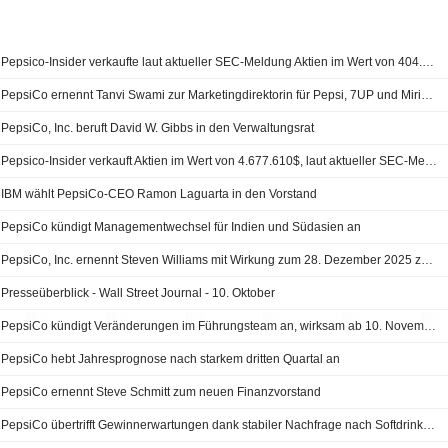
Pepsico-Insider verkaufte laut aktueller SEC-Meldung Aktien im Wert von 404.674 USD
PepsiCo ernennt Tanvi Swami zur Marketingdirektorin für Pepsi, 7UP und Mirinda
PepsiCo, Inc. beruft David W. Gibbs in den Verwaltungsrat
Pepsico-Insider verkauft Aktien im Wert von 4.677.610$, laut aktueller SEC-Meldung
IBM wählt PepsiCo-CEO Ramon Laguarta in den Vorstand
PepsiCo kündigt Managementwechsel für Indien und Südasien an
PepsiCo, Inc. ernennt Steven Williams mit Wirkung zum 28. Dezember 2025 zum Executive Vice President und Vice Chairman, Global Chief Commercial Officer und Corporate Affairs
Presseüberblick - Wall Street Journal - 10. Oktober
PepsiCo kündigt Veränderungen im Führungsteam an, wirksam ab 10. November 2025
PepsiCo hebt Jahresprognose nach starkem dritten Quartal an
PepsiCo ernennt Steve Schmitt zum neuen Finanzvorstand
PepsiCo übertrifft Gewinnerwartungen dank stabiler Nachfrage nach Softdrinks und Snacks - Neuer Finanzchef ernannt