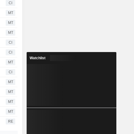
CI
MT
MT
MT
CI
CI
Watchlist
MT
CI
MT
MT
MT
MT
RE