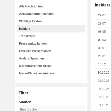
Insiders
Alle Nachrichten
Analystenempfehlungen
29.07.
Wichtige Fakten
28.07.
Insiders
08.05.
Transkripte
03.03.
Pressemitteilungen
30.01.
Offizielle Publikationen
23.01.
Andere Sprachen
15.12.
MarketScreener Artikel
10.10.25
MarketScreener Analysen
09.10.25
09.10.25
Filter
09.10.25
Suchen
09.10.25