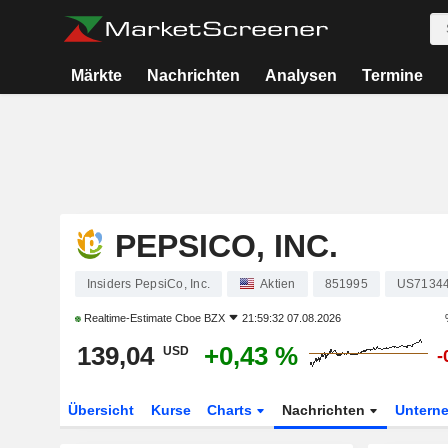
Märkte
Nachrichten
Analysen
Termine
PEPSICO, INC.
Insiders PepsiCo, Inc.
Aktien
851995
US7134
Realtime-Estimate
Cboe BZX
21:59:32 07.08.2026
139,04
+0,43 %
USD
-
Übersicht
Kurse
Charts
Nachrichten
Untern