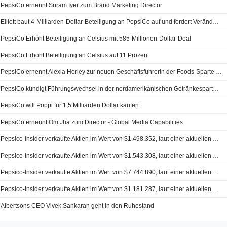
PepsiCo ernennt Sriram Iyer zum Brand Marketing Director
Elliott baut 4-Milliarden-Dollar-Beteiligung an PepsiCo auf und fordert Veränderungen
PepsiCo Erhöht Beteiligung an Celsius mit 585-Millionen-Dollar-Deal
PepsiCo Erhöht Beteiligung an Celsius auf 11 Prozent
PepsiCo ernennt Alexia Horley zur neuen Geschäftsführerin der Foods-Sparte in Australien und Neuseeland ab dem 21. Juli 2025
PepsiCo kündigt Führungswechsel in der nordamerikanischen Getränkesparte an
PepsiCo will Poppi für 1,5 Milliarden Dollar kaufen
PepsiCo ernennt Om Jha zum Director - Global Media Capabilities
Pepsico-Insider verkaufte Aktien im Wert von $1.498.352, laut einer aktuellen SEC-Anmeldung
Pepsico-Insider verkaufte Aktien im Wert von $1.543.308, laut einer aktuellen SEC-Anmeldung
Pepsico-Insider verkaufte Aktien im Wert von $7.744.890, laut einer aktuellen SEC-Anmeldung
Pepsico-Insider verkaufte Aktien im Wert von $1.181.287, laut einer aktuellen SEC-Anmeldung
Albertsons CEO Vivek Sankaran geht in den Ruhestand