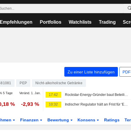
Empfehlungen
Portfolios
Watchlists
Trading
Scr
Zu einer Liste hinzufügen
PDF-
481081
PEP
Nicht-alkoholische Getränke
% 5 Tage
Veränd. 1. Jan.
17:42
Rockstar-Energy-Gründer baut Beteiligung an Celsius aus, will CEO-Posten übernehmen, berichtet CNBC
0,18 %
-2,93 %
10:32
Indischer Regulator hält an Frist für 'Energy-Drink'-Kennzeichnung fest und verunsichert Unternehmen, sagen Quellen
ehmen
Finanzen
Bewertung
Konsens
Ratings
Te