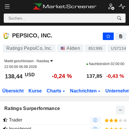
PEPSICO, INC.
138,44
$
-0,24 %
PEPSICO, INC.
Ratings PepsiCo, Inc.
Aktien
851995
US71344
Markt geschlossen -
Nasdaq
Nachbörslich
02:00:00
22:00:00 06.08.2026
USD
-0,24 %
138,44
137,85
-0,43 %
Übersicht
Kurse
Charts
Nachrichten
Unterneh
Ratings Surperformance
Trader
Investment