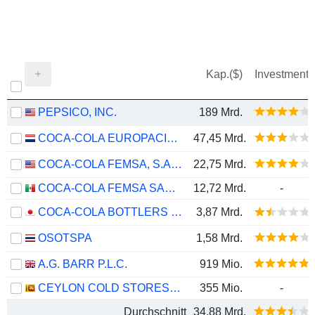
Kap.($)
Investment
PEPSICO, INC.
189 Mrd.
COCA-COLA EUROPACIFIC PARTNERS PLC
47,45 Mrd.
COCA-COLA FEMSA, S.A.B. DE C.V.
22,75 Mrd.
COCA-COLA FEMSA SAB DE CV
12,72 Mrd.
-
COCA-COLA BOTTLERS JAPAN HOLDINGS INC.
3,87 Mrd.
OSOTSPA
1,58 Mrd.
A.G. BARR P.L.C.
919 Mio.
CEYLON COLD STORES PLC
355 Mio.
-
Durchschnitt
34,88 Mrd.