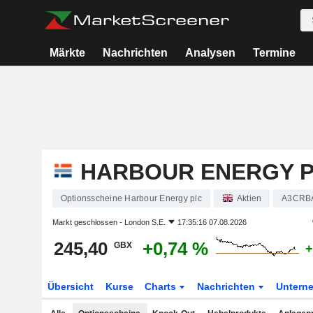
Märkte
Nachrichten
Analysen
Termine
HARBOUR ENERGY 
Optionsscheine Harbour Energy plc
Aktien
A3CRB
Markt geschlossen -
London S.E.
17:35:16 07.08.2026
245,40
+0,74 %
GBX
+
Übersicht
Kurse
Charts
Nachrichten
Untern