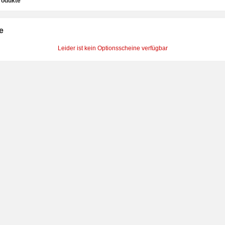
rodukte
e
Leider ist kein Optionsscheine verfügbar