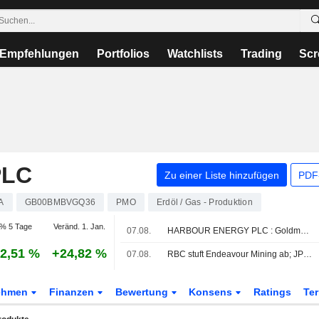
Empfehlungen
Portfolios
Watchlists
Trading
Scr
PLC
Zu einer Liste hinzufügen
PDF-
A
GB00BMBVGQ36
PMO
Erdöl / Gas - Produktion
% 5 Tage
Veränd. 1. Jan.
07.08.
HARBOUR ENERGY PLC : Goldman Sachs wird zu Neutral
2,51 %
+24,82 %
07.08.
RBC stuft Endeavour Mining ab; JPM hebt easyJet an
ehmen
Finanzen
Bewertung
Konsens
Ratings
Te