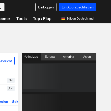
Einloggen
Ein Abo abschließen
eener
Tools
Top / Flop
Edition Deutschland
Indizes
Europa
Amerika
Asien
Bericht
ZM
AN
rmine
Sektor
Derivate
ETFs