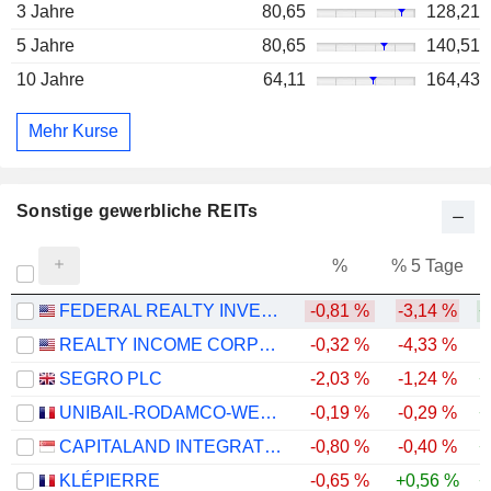
3 Jahre
80,65
128,21
5 Jahre
80,65
140,51
10 Jahre
64,11
164,43
Mehr Kurse
Sonstige gewerbliche REITs
%
% 5 Tage
%
FEDERAL REALTY INVESTMENT TRUST
-0,81 %
-3,14 %
+
REALTY INCOME CORPORATION
-0,32 %
-4,33 %
SEGRO PLC
-2,03 %
-1,24 %
+
UNIBAIL-RODAMCO-WESTFIELD SE
-0,19 %
-0,29 %
+
CAPITALAND INTEGRATED COMMERCIAL TRUST
-0,80 %
-0,40 %
+
KLÉPIERRE
-0,65 %
+0,56 %
+