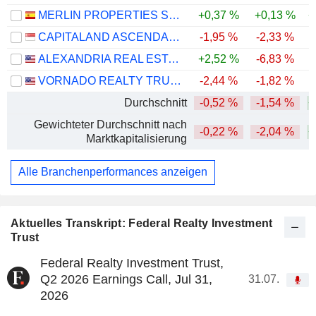
MERLIN PROPERTIES SOCIMI, S.A.
+0,37 %
+0,13 %
+
CAPITALAND ASCENDAS REIT
-1,95 %
-2,33 %
ALEXANDRIA REAL ESTATE EQUITIES, INC.
+2,52 %
-6,83 %
-
VORNADO REALTY TRUST
-2,44 %
-1,82 %
Durchschnitt
-0,52 %
-1,54 %
+
Gewichteter Durchschnitt nach
-0,22 %
-2,04 %
+
Marktkapitalisierung
Alle Branchenperformances anzeigen
Aktuelles Transkript: Federal Realty Investment
Trust
Federal Realty Investment Trust,
Q2 2026 Earnings Call, Jul 31,
31.07.
2026