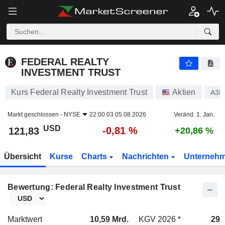
FEDERAL REALTY INVESTMENT TRUST
121,83
$
-0,81 %
FEDERAL REALTY
INVESTMENT TRUST
Kurs Federal Realty Investment Trust
Aktien
A3D
Markt geschlossen -
NYSE
22:00:03 05.08.2026
Veränd. 1. Jan.
USD
-0,81 %
121,83
+20,86 %
Übersicht
Kurse
Charts
Nachrichten
Unterneh
Bewertung: Federal Realty Investment Trust
Marktwert
10,59 Mrd.
KGV 2026 *
29,