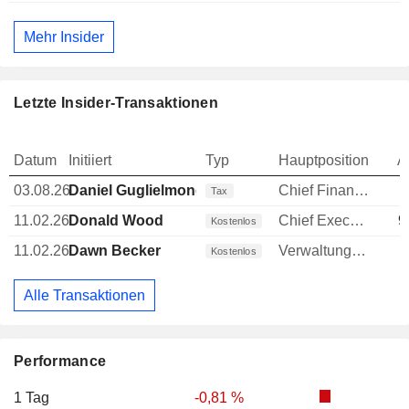
Mehr Insider
Letzte Insider-Transaktionen
Datum
Initiiert
Typ
Hauptposition
A
03.08.26
Daniel Guglielmone
Chief Financial Officer (CFO)
Tax
11.02.26
Donald Wood
Chief Executive Officer (CEO)
9
Kostenlos
11.02.26
Dawn Becker
Verwaltungsdirektor
1
Kostenlos
Alle Transaktionen
Performance
1 Tag
-0,81 %