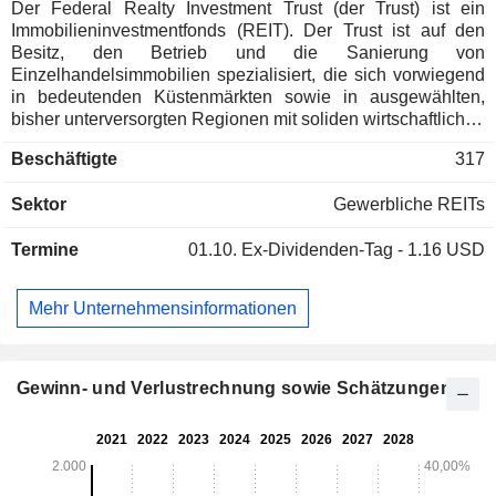
Der Federal Realty Investment Trust (der Trust) ist ein
Immobilieninvestmentfonds (REIT). Der Trust ist auf den
Besitz, den Betrieb und die Sanierung von
Einzelhandelsimmobilien spezialisiert, die sich vorwiegend
in bedeutenden Küstenmärkten sowie in ausgewählten,
bisher unterversorgten Regionen mit soliden wirtschaftlichen
und demografischen Fundamentaldaten befinden. Die
Beschäftigte
317
Federal Realty OP LP (die Operating Partnership) ist die
Gesellschaft, über die der Trust im Wesentlichen seine
Sektor
Gewerbliche REITs
gesamte Geschäftstätigkeit ausübt und im Wesentlichen alle
seine Vermögenswerte hält. Das Portfolio des Trusts
Termine
01.10.
Ex-Dividenden-Tag - 1.16 USD
umfasst Open-Air-Einkaufszentren und gemischt genutzte
Standorte. Der Trust verfügt über rund 105 Immobilien,
darunter Santana Row, Pike & Rose, Assembly Row,
Mehr Unternehmensinformationen
Assembly Square, Andorra Shopping Center, Bala Cynwyd
On City Avenue, Town Center Plaza, Town Center Crossing,
Del Monte Shopping Center und Annapolis Town Center.
Gewinn- und Verlustrechnung sowie Schätzungen