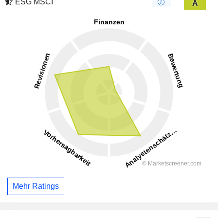
ESG MSCI
A
Mehr Ratings