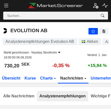
EVOLUTION AB
730,20
kr
-0,35 %
EVOLUTION AB
Analystenempfehlungen Evolution AB
Aktien
A2
Markt geschlossen -
Nasdaq Stockholm
Veränd. 1. Jan.
18:00:00 06.08.2026
SEK
-0,35 %
730,20
+15,94 %
Übersicht
Kurse
Charts
Nachrichten
Unterneh
Alle Nachrichten
Analystenempfehlungen
Wichtige F