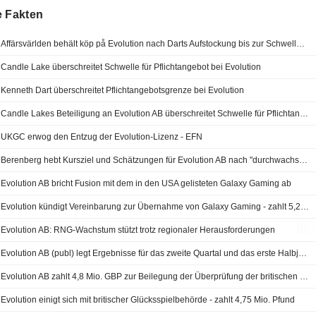
e Fakten
Affärsvärlden behält köp på Evolution nach Darts Aufstockung bis zur Schwelle der Angebotspflicht
Candle Lake überschreitet Schwelle für Pflichtangebot bei Evolution
Kenneth Dart überschreitet Pflichtangebotsgrenze bei Evolution
Candle Lakes Beteiligung an Evolution AB überschreitet Schwelle für Pflichtangebot
UKGC erwog den Entzug der Evolution-Lizenz - EFN
Berenberg hebt Kursziel und Schätzungen für Evolution AB nach "durchwachsenem" Q2 an
Evolution AB bricht Fusion mit dem in den USA gelisteten Galaxy Gaming ab
Evolution kündigt Vereinbarung zur Übernahme von Galaxy Gaming - zahlt 5,2 Mio. USD
Evolution AB: RNG-Wachstum stützt trotz regionaler Herausforderungen
Evolution AB (publ) legt Ergebnisse für das zweite Quartal und das erste Halbjahr bis zum 30. Juni 2026 vor
Evolution AB zahlt 4,8 Mio. GBP zur Beilegung der Überprüfung der britischen Lizenz
Evolution einigt sich mit britischer Glücksspielbehörde - zahlt 4,75 Mio. Pfund