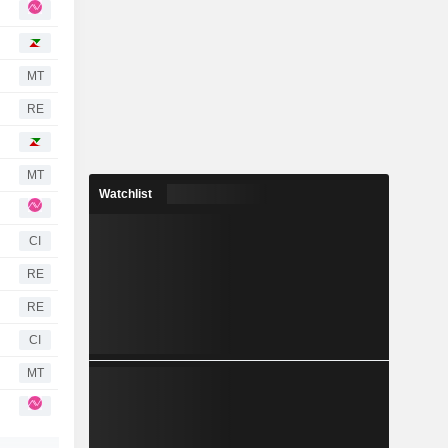
MT
RE
MT
Watchlist
CI
RE
RE
CI
MT