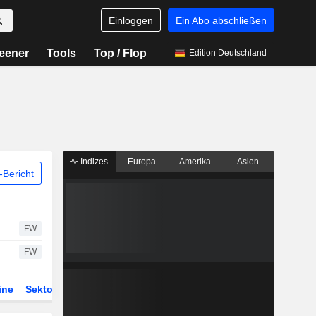
Einloggen
Ein Abo abschließen
eener
Tools
Top / Flop
Edition Deutschland
Indizes
Europa
Amerika
Asien
Bericht
FW
FW
ine
Sektor
Derivate
ETFs