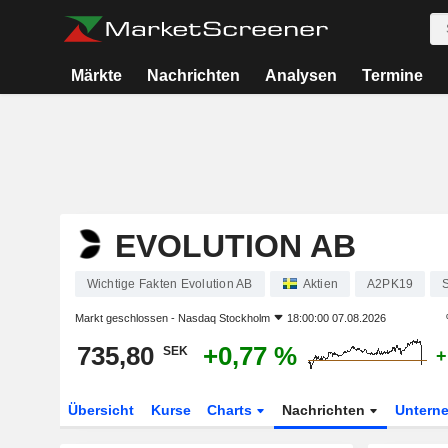
Märkte
Nachrichten
Analysen
Termine
EVOLUTION AB
Wichtige Fakten Evolution AB
Aktien
A2PK19
Markt geschlossen -
Nasdaq Stockholm
18:00:00 07.08.2026
735,80
+0,77 %
SEK
+
Übersicht
Kurse
Charts
Nachrichten
Untern