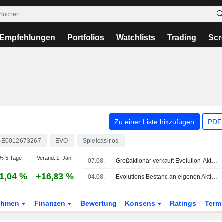
Empfehlungen
Portfolios
Watchlists
Trading
Scr
Zu einer Liste hinzufügen
PDF-
SE0012673267
EVO
Spielcasinos
% 5 Tage
Veränd. 1. Jan.
07.08.
Großaktionär verkauft Evolution-Aktien für knapp 200 Mio. Kronen
1,04 %
+16,83 %
04.08.
Evolutions Bestand an eigenen Aktien übersteigt 5 %
ehmen
Finanzen
Bewertung
Konsens
Ratings
Term