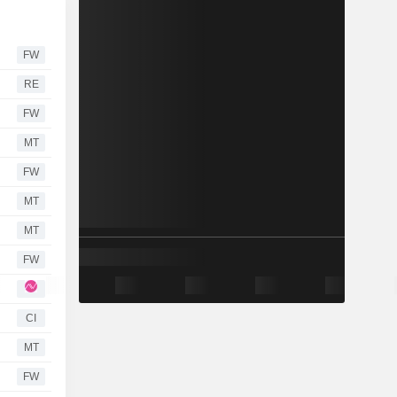
FW
RE
FW
MT
FW
MT
MT
FW
CI
MT
FW