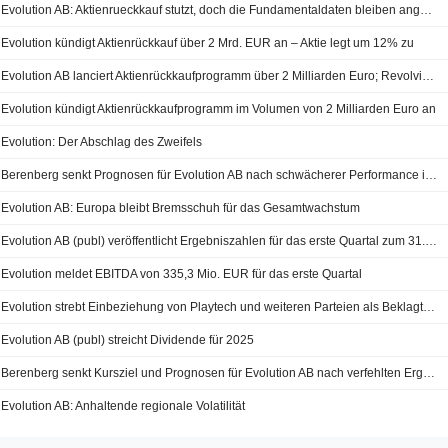
Evolution AB: Aktienrueckkauf stutzt, doch die Fundamentaldaten bleiben angespannt
Evolution kündigt Aktienrückkauf über 2 Mrd. EUR an – Aktie legt um 12% zu
Evolution AB lanciert Aktienrückkaufprogramm über 2 Milliarden Euro; Revolvierende Kreditfazilität gesichert
Evolution kündigt Aktienrückkaufprogramm im Volumen von 2 Milliarden Euro an
Evolution: Der Abschlag des Zweifels
Berenberg senkt Prognosen für Evolution AB nach schwächerer Performance in Europa im ersten Quartal
Evolution AB: Europa bleibt Bremsschuh für das Gesamtwachstum
Evolution AB (publ) veröffentlicht Ergebniszahlen für das erste Quartal zum 31. März 2026
Evolution meldet EBITDA von 335,3 Mio. EUR für das erste Quartal
Evolution strebt Einbeziehung von Playtech und weiteren Parteien als Beklagte in Verleumdungsklage an
Evolution AB (publ) streicht Dividende für 2025
Berenberg senkt Kursziel und Prognosen für Evolution AB nach verfehlten Ergebnissen im vierten Quartal 2025
Evolution AB: Anhaltende regionale Volatilität