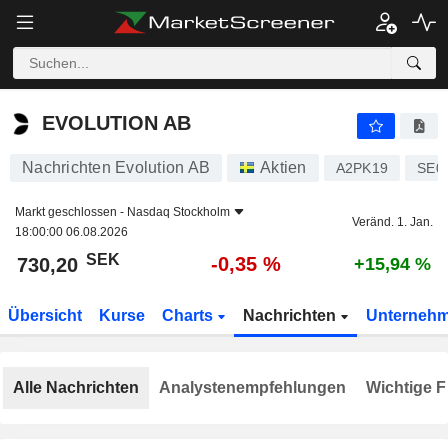
EVOLUTION AB
730,20
kr
-0,35 %
EVOLUTION AB
Nachrichten Evolution AB
Aktien
A2PK19
SE0
Markt geschlossen -
Nasdaq Stockholm
Veränd. 1. Jan.
18:00:00 06.08.2026
SEK
-0,35 %
730,20
+15,94 %
Übersicht
Kurse
Charts
Nachrichten
Unterneh
Alle Nachrichten
Analystenempfehlungen
Wichtige F