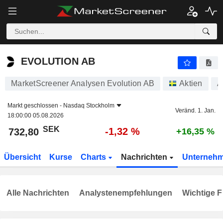
EVOLUTION AB
732,80
kr
-1,32 %
EVOLUTION AB
MarketScreener Analysen Evolution AB
Aktien
A
Markt geschlossen -
Nasdaq Stockholm
Veränd. 1. Jan.
18:00:00 05.08.2026
SEK
-1,32 %
732,80
+16,35 %
Übersicht
Kurse
Charts
Nachrichten
Unterneh
Alle Nachrichten
Analystenempfehlungen
Wichtige F