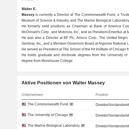
Walter E.
Massey
is currently a Director at The Commonwealth Fund, a Truste
Museum of Science & Industry, and The Marine Biological Laboratory
He formerly held positions as Chairman at Bank of America Corp.,
McDonald's Corp., and Motorola, Inc., and as President-Emeritus at
He was also a Director at BP Plc, Amoco Corp., The United Negro 
Seminar, Inc., and a Member-Governors Board at Argonne National L
He served as President at The School of the Art Institute of Chicago 
He holds graduate and doctorate degrees from the University o
degree from Morehouse College.
Aktive Positionen von Walter Massey
Unternehmen
Position
The Commonwealth Fund
Direktor/Vorstandsmit
The University of Chicago
Direktor/Vorstandsmit
The Marine Biological Laboratory
Direktor/Vorstandsmit