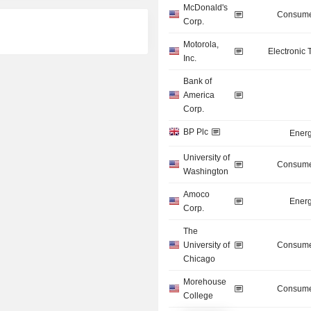
McDonald's
Consume
Corp.
Motorola,
Electronic
Inc.
Bank of
America
Corp.
BP Plc
Energ
University of
Consume
Washington
Amoco
Energ
Corp.
The
University of
Consume
Chicago
Morehouse
Consume
College