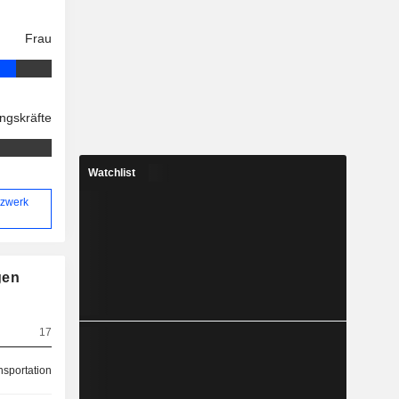
Frau
ngskräfte
Watchlist
tzwerk
gen
17
nsportation