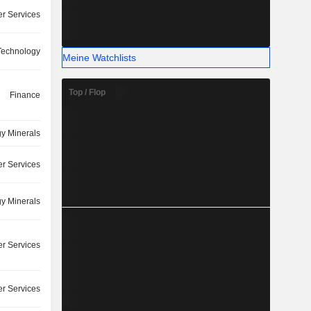
r Services
 Technology
Meine Watchlists
Top / Flop
Finance
y Minerals
r Services
y Minerals
r Services
r Services