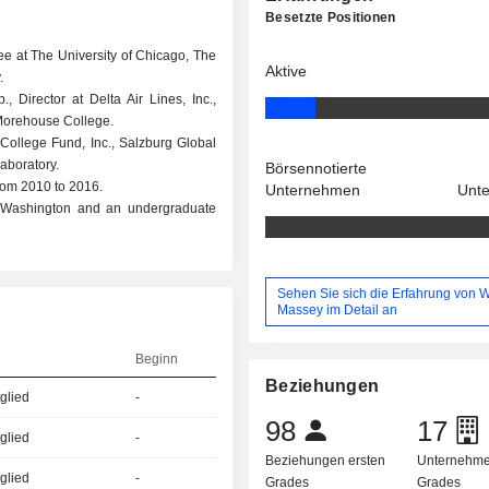
Besetzte Positionen
e at The University of Chicago, The
Aktive
.
 Director at Delta Air Lines, Inc.,
 Morehouse College.
College Fund, Inc., Salzburg Global
aboratory.
Börsennotierte
from 2010 to 2016.
Unternehmen
Unt
f Washington and an undergraduate
Sehen Sie sich die Erfahrung von W
Massey im Detail an
Beginn
Beziehungen
glied
-
98
17
glied
-
Beziehungen ersten
Unternehme
glied
-
Grades
Grades