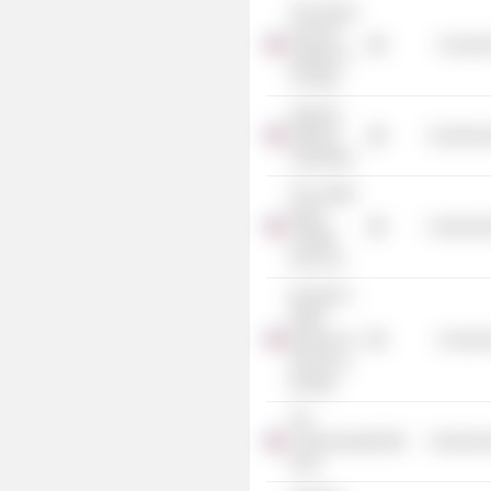
The School
of the Art
Consume
Institute of
Chicago
Argonne
National
Commercia
Laboratory
The United
Negro
Commercia
College
Fund, Inc.
Kenneth C.
Griffin
Museum of
Consume
Science &
Industry
The
Commonwealth
Commercia
Fund