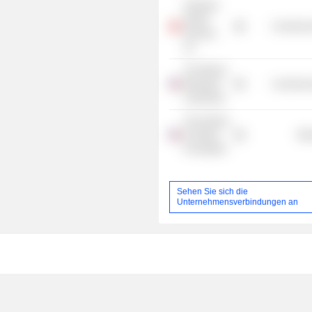
Salzburg
Global
Commercia
Seminar,
Inc.
The Marine
Biological
Commercia
Laboratory
The Andrew
W. Mellon
Mis
Foundation
Sehen Sie sich die
Unternehmensverbindungen an