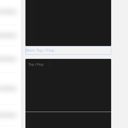
r Services
l Services
Mehr Top / Flop
l Services
Top / Flop
r Services
l Services