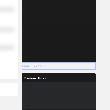
l Services
l Services
cellaneous
Mehr Top / Flop
Devisen / Forex