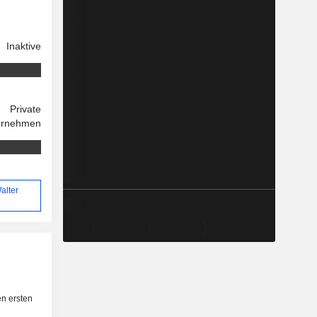
Inaktive
Private
ernehmen
alter
n ersten