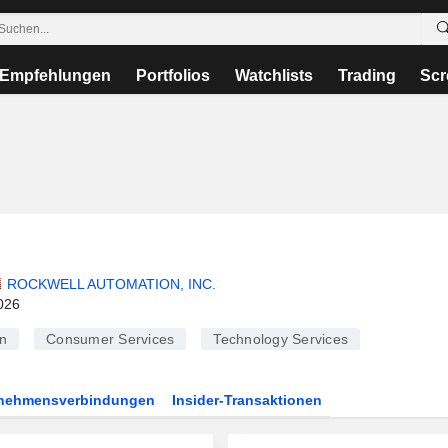
Empfehlungen
Portfolios
Watchlists
Trading
Scr
ROCKWELL AUTOMATION, INC.
026
n
Consumer Services
Technology Services
rnehmensverbindungen
Insider-Transaktionen