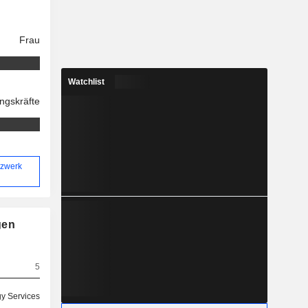
Frau
Watchlist
ngskräfte
tzwerk
gen
5
y Services