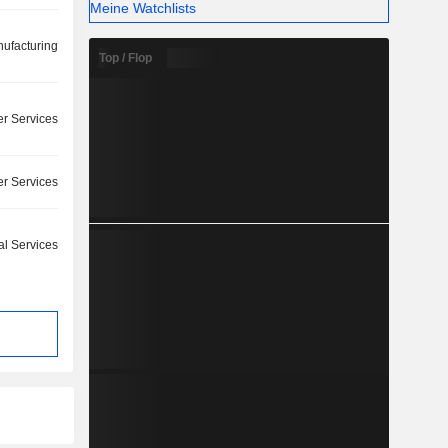
Meine Watchlists
ufacturing
Top / Flop
r Services
r Services
l Services