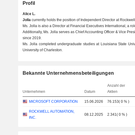
Profil
Alice L.
Jolla
currently holds the position of Independent Director at Rockwell
Ms. Jolla is also a Director at Financial Executives International, a ro
Additionally, Ms. Jolla serves as Chief Accounting Officer & Vice Pres
since 2019.
Ms. Jolla completed undergraduate studies at Louisiana State Uni
University of Charleston.
Bekannte Unternehmensbeteiligungen
Anzahl der
Unternehmen
Datum
Aktien
MICROSOFT CORPORATION
15.06.2026
76.153
(
0 %
)
ROCKWELL AUTOMATION,
08.12.2025
2.341
(
0 %
)
INC.