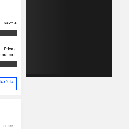
Inaktive
Private
ernehmen
ice Jolla
n ersten