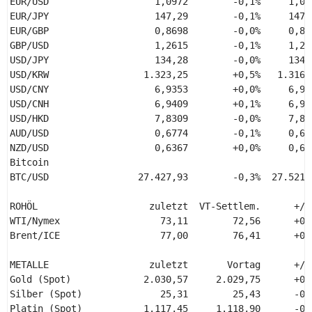
EUR/USD                   1,0972        -0,1%     1,09
EUR/JPY                   147,29        -0,1%     147,
EUR/GBP                   0,8698        -0,0%     0,86
GBP/USD                   1,2615        -0,1%     1,26
USD/JPY                   134,28        -0,0%     134,
USD/KRW                 1.323,25        +0,5%   1.316,
USD/CNY                   6,9353        +0,0%     6,93
USD/CNH                   6,9409        +0,1%     6,93
USD/HKD                   7,8309        -0,0%     7,83
AUD/USD                   0,6774        -0,1%     0,67
NZD/USD                   0,6367        +0,0%     0,63
Bitcoin 

BTC/USD                27.427,93        -0,3%  27.521,
ROHÖL                    zuletzt  VT-Settlem.      +/-
WTI/Nymex                  73,11        72,56      +0,
Brent/ICE                  77,00        76,41      +0,
METALLE                  zuletzt       Vortag      +/-
Gold (Spot)             2.030,57     2.029,75      +0,
Silber (Spot)              25,31        25,43      -0,
Platin (Spot)           1.117,45     1.118,90      -0,