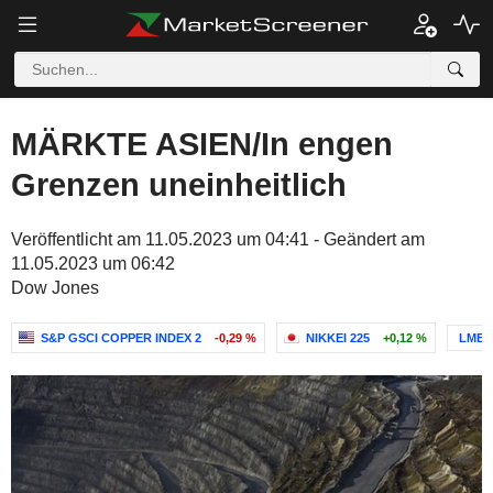
MÄRKTE ASIEN/In engen
Grenzen uneinheitlich
Veröffentlicht am 11.05.2023 um 04:41 - Geändert am
11.05.2023 um 06:42
Dow Jones
S&P GSCI COPPER INDEX 2
-0,29 %
NIKKEI 225
+0,12 %
LME 