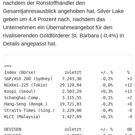
nachdem der Rohstoffhändler den
Gesamtjahresausblick angehoben hat. Silver Lake
geben um 4,4 Prozent nach, nachdem das
Unternehmen ein Übernahmeangebot für den
rivalisierenden Goldförderer St. Barbara (-0,4%) in
Details angepasst hat.
=== 

Index (Börse)            zuletzt        +/- %      % YT
S&P/ASX 200 (Sydney)    7.243,30        -0,2%      +2,9
Nikkei-225 (Tokio)     29.120,84        -0,0%     +12,1
Kospi (Seoul)           2.503,29        +0,3%     +11,9
Schanghai-Comp.         3.315,55        -0,1%      +7,3
Hang-Seng (Hongk.)     19.721,83        -0,2%      +0,3
Straits-Times (Sing.)   3.229,00        -0,4%      -0,3
KLCI (Malaysia)         1.427,69        +0,1%      -4,2
DEVISEN                  zuletzt        +/- %      00: