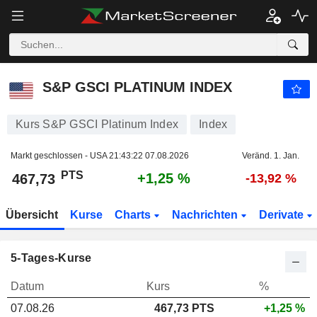
S&P GSCI PLATINUM INDEX
467,73
PTS
+1,25 %
S&P GSCI PLATINUM INDEX
Kurs S&P GSCI Platinum Index
Index
Markt geschlossen - USA
21:43:22 07.08.2026
Veränd. 1. Jan.
PTS
+1,25 %
467,73
-13,92 %
Übersicht
Kurse
Charts
Nachrichten
Derivate
5-Tages-Kurse
Datum
Kurs
%
07.08.26
467,73 PTS
+1,25 %