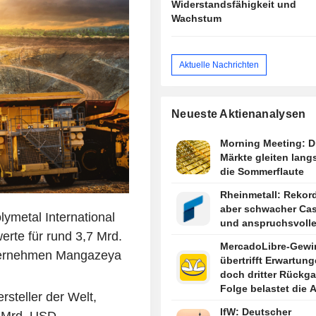
Widerstandsfähigkeit und
Wachstum
Aktuelle Nachrichten
Neueste Aktienanalysen
Morning Meeting: D
Märkte gleiten lang
die Sommerflaute
Rheinmetall: Rekor
aber schwacher Ca
ymetal International
und anspruchsvoll
rte für rund 3,7 Mrd.
MercadoLibre-Gewi
ternehmen Mangazeya
übertrifft Erwartung
doch dritter Rückga
Folge belastet die A
steller der Welt,
IfW: Deutscher
1 Mrd. USD.