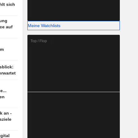
lt sich
zung
Meine Watchlists
ce auf
Top / Flop
im
sblick:
rwartet
e...
ten
k an -
sziele
gital