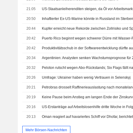
21:05
US-Staatsanleiherenditen steigen, da Öl vor Arbeitsmarkt
20:50
20:44
20:42
Puerto Rico beginnt wegen schwerer Dürre mit Wasser-
20:42
20:34
20:32
20:26
Umfrage: Ukrainer haben wenig Vertrauen in Selenskyj
20:21
20:19
Keine Pause beim Anstieg am langen Ende der Zinskurve
20:16
US-Erstanträge auf Arbeitslosenhilfe dritte Woche in Fol
20:13
Oman reagiert auf havariertes Schiff vor Dhofar, bericht
Mehr Börsen-Nachrichten