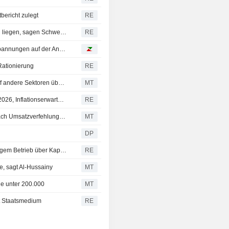
bericht zulegt
RE
Inhaftierter Ex-US-Marine könnte in Russland im Sterben liegen, sagen Schwester und Advocacy-Gruppen
RE
Kupfer erreicht neue Rekorde zwischen Zollrisiko und Spannungen auf der Angebotsseite
Rationierung
RE
Produktivitätsschub in der Softwareentwicklung dürfte auf andere Sektoren übergreifen, sagt Jonathan Curtis
MT
Argentinien: Analysten senken Wachstumsprognose für 2026, Inflationserwartungen gehen zurück
RE
Peloton rutscht wegen Abo-Rückstands; Six Flags fällt nach Umsatzverfehlung | Stock Movers
MT
DP
Petrobras drosselt Raffinerieauslastung nach monatelangem Betrieb über Kapazität
RE
, sagt Al-Hussainy
MT
ge unter 200.000
MT
et Staatsmedium
RE