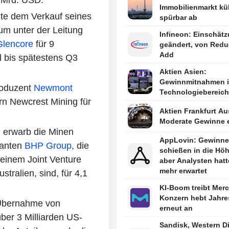
Immobilienmarkt küh
te dem Verkauf seines
spürbar ab
um unter der Leitung
Infineon: Einschät
Glencore
für 9
geändert, von Redu
Add
ll bis spätestens Q3
Aktien Asien:
Gewinnmitnahmen 
roduzent
Newmont
Technologiebereich
rn Newcrest Mining für
Aktien Frankfurt Au
Moderate Gewinne e
d
erwarb die Minen
AppLovin: Gewinne
ganten
BHP Group
,
die
schießen in die Höh
 einem Joint Venture
aber Analysten hat
mehr erwartet
tralien, sind, für 4,1
KI-Boom treibt Merc
Konzern hebt Jahre
Übernahme von
erneut an
ber 3 Milliarden US-
Sandisk, Western Di