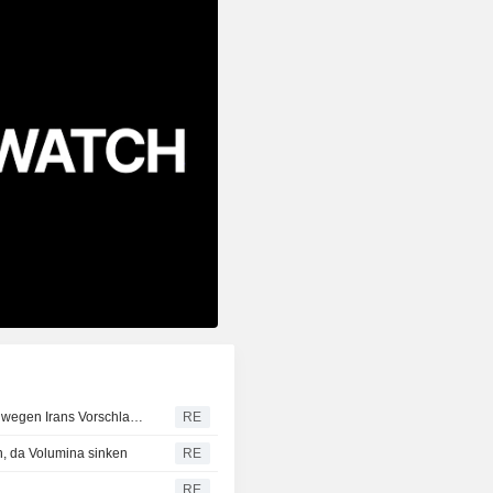
Gold gibt Gewinne ab und tritt auf der Stelle, während Öl wegen Irans Vorschlag zu Verbot 'feindlicher' Schiffe in der Straße von Hormus steigt
RE
n, da Volumina sinken
RE
RE