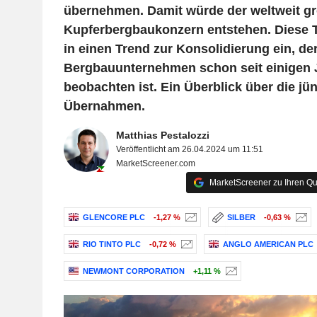
übernehmen. Damit würde der weltweit gr
Kupferbergbaukonzern entstehen. Diese Tr
in einen Trend zur Konsolidierung ein, de
Bergbauunternehmen schon seit einigen 
beobachten ist. Ein Überblick über die j
Übernahmen.
Matthias Pestalozzi
Veröffentlicht am 26.04.2024 um 11:51
MarketScreener.com
MarketScreener zu Ihren Qu
GLENCORE PLC
-1,27 %
SILBER
-0,63 %
RIO TINTO PLC
-0,72 %
ANGLO AMERICAN PLC
NEWMONT CORPORATION
+1,11 %