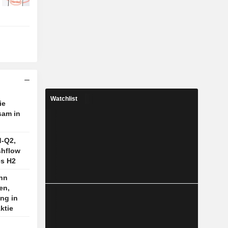
Watchlist
ie
sam in
d-Q2,
shflow
es H2
nn
en,
ng in
ktie