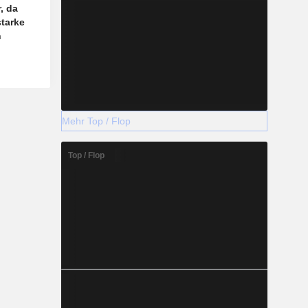
, da
tarke
n
Mehr Top / Flop
Top / Flop