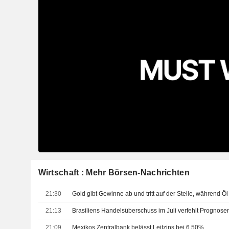
Wirtschaft : Mehr Börsen-Nachrichten
21:30
21:13
Brasiliens Handelsüberschuss im Juli verfehlt Prognose
21:09
Mexikos Zentralbank belässt Leitzins bei 6,50%