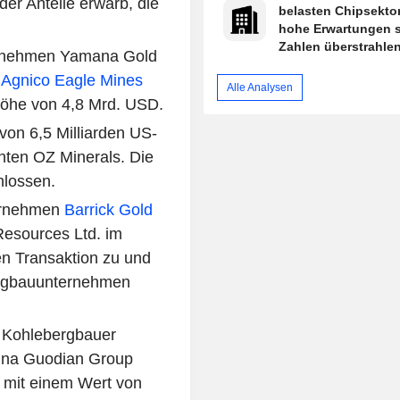
der Anteile erwarb, die
belasten Chipsektor
hohe Erwartungen s
Zahlen überstrahle
rnehmen Yamana Gold
n
Agnico Eagle Mines
Alle Analysen
Höhe von 4,8 Mrd. USD.
on 6,5 Milliarden US-
nten OZ Minerals. Die
hlossen.
ernehmen
Barrick Gold
esources Ltd. im
en Transaktion zu und
Bergbauunternehmen
e Kohlebergbauer
na Guodian Group
 mit einem Wert von