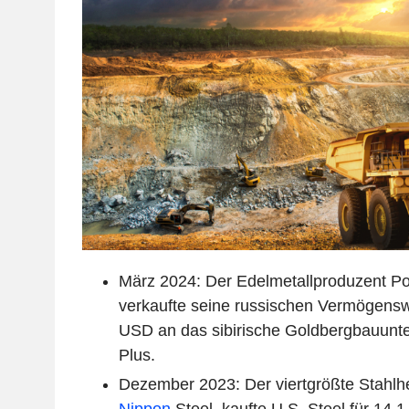
März 2024: Der Edelmetallproduzent Pol
verkaufte seine russischen Vermögenswe
USD an das sibirische Goldbergbauun
Plus.
Dezember 2023: Der viertgrößte Stahlher
Nippon
Steel, kaufte U.S. Steel für 14,