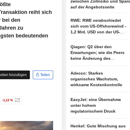
zwischen Zollrisiko und Spa
ößte
auf der Angebotsseite
ansaktion reiht sich
r bei den
RWE: RWE verabschiedet
sich vom US-Offshorewind -
Jahren zu
1,2 Mrd. USD von der US-
üngsten bedeutenden
Regierung
Qiagen: Q2 über den
Erwartungen; wie die Peers
keine Änderung des
Ausblicks
Adecco: Starkes
ellen hinzufügen
Teilen
organisches Wachstum,
wirksame Kostenkontrolle
EasyJet: eine Übernahme
-1,12 %
unter hohem
regulatorischem Druck
Henkel: Gute Mischung aus