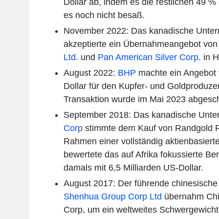
Dollar ab,
indem es die restlichen 49 % 
es noch nicht besaß.
November 2022: Das kanadische Unte
akzeptierte ein Übernahmeangebot vo
Ltd.
und
Pan American Silver Corp
. in 
August 2022:
BHP
machte ein Angebot v
Dollar für den Kupfer- und Goldproduze
Transaktion wurde im Mai 2023 abgesc
September 2018: Das kanadische Unt
Corp
stimmte dem Kauf von Randgold R
Rahmen einer vollständig aktienbasiert
bewertete das auf Afrika fokussierte 
damals mit 6,5 Milliarden US-Dollar.
August 2017: Der führende chinesisch
Shenhua Group Corp Ltd
übernahm Chi
Corp,
um ein weltweites Schwergewicht