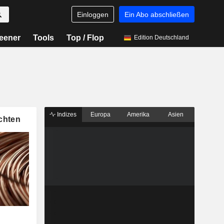
Einloggen
Ein Abo abschließen
eener
Tools
Top / Flop
Edition Deutschland
Indizes
Europa
Amerika
Asien
chten