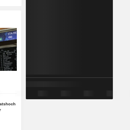
natshoch
r