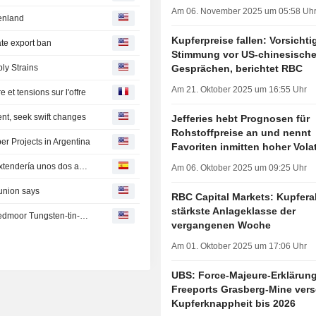
Am 06. November 2025 um 05:58 Uh
eenland
Kupferpreise fallen: Vorsichti
te export ban
Stimmung vor US-chinesisch
Gesprächen, berichtet RBC
ly Strains
Am 21. Oktober 2025 um 16:55 Uhr
 et tensions sur l'offre
ent, seek swift changes
Jefferies hebt Prognosen für
Rohstoffpreise an und nennt
r Projects in Argentina
Favoriten inmitten hoher Volati
Detención de proyecto en mina de chilena Codelco se extendería unos dos años: líder sindical
Am 06. Oktober 2025 um 09:25 Uhr
 union says
RBC Capital Markets: Kupferak
stärkste Anlageklasse der
Strategic Minerals Unit Approved to Expand Drilling at Redmoor Tungsten-tin-copper Project in UK
vergangenen Woche
Am 01. Oktober 2025 um 17:06 Uhr
UBS: Force-Majeure-Erklärung
Freeports Grasberg-Mine vers
Kupferknappheit bis 2026