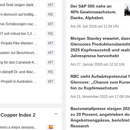
FireFly Metals: Bohrungen in Kanada-Projekt für Kupfer und Gold zeigen starke Kontinuität der Mineralisierung und hohe Gehalte
MT
Der S&P 500 nahe an
40% Gewinnwachstum.
LatAm-Anlagen geben bei festem Dollar nach und steuern dennoch auf kräftige Monatsgewinne zu
RE
Danke, Alphabet.
Aeris Resources erhöht Mineralressourcen- und Erzreserve-Schätzungen nach Übernahme zweier Lagerstätten; Aktie legt um 3% zu
MT
Am 28. Juli 2026 um 11:04 Uhr
Glencores Kupferförderung steigt um 15%, Marketing-EBIT soll robust bei 3,3 Mrd. USD liegen
RE
Morgan Stanley erwartet, das
Transition Metals startet Explorationsprogramm 2026 am Projekt Pike Warden in Yukon
MT
Glencores Produktionsberich
2025 Kupferausstoß und realis
Troilus Mining erhält Unterstützung der Regierung von Quebec zur Beschleunigung der Genehmigungen
MT
Jahrespreise hervorhebt
GT Resources erhält 10-Jahres-Explorationsgenehmigung für das Canalask-Kupfer-Nickel-Projekt
MT
Am 27. Januar 2026 um 12:32 Uhr
Kupferpreise steigen: Waffenruhe zwischen USA und Iran dämpft Öl- und Wachstumsängste
RE
RBC sieht Aufwärtspotenzial f
Forgent will zweite Bohrphase am Peak-Hill-Gold-Kupfer-Projekt in Australien starten
MT
Glencore: ,,Chance zum Kurs
hin zu Kupferwachstum
Am 21. November 2025 um 17:08 Uh
Basismetallpreise steigen 20
zu 20 Prozent, angetrieben du
 Copper Index 2
Angebotsengpässe, berichtet
Research
Cobre se mantiene por encima de 14.000 dólares, en camino a mejor semana desde mayo