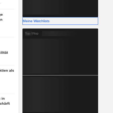
r
ge
en
Meine Watchlists
Top / Flop
lität
tien als
 in
chärft