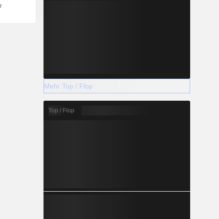
r
Mehr Top / Flop
Top / Flop