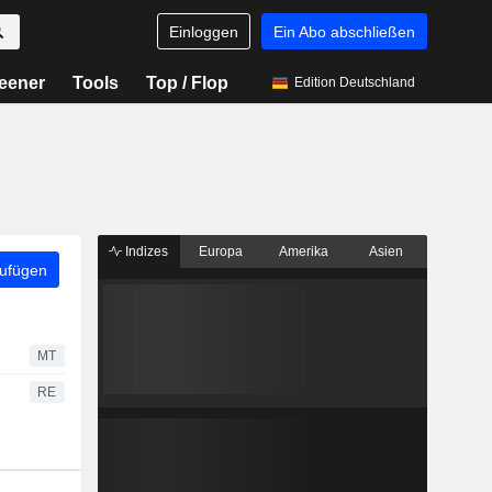
Einloggen
Ein Abo abschließen
eener
Tools
Top / Flop
Edition Deutschland
Indizes
Europa
Amerika
Asien
zufügen
MT
RE