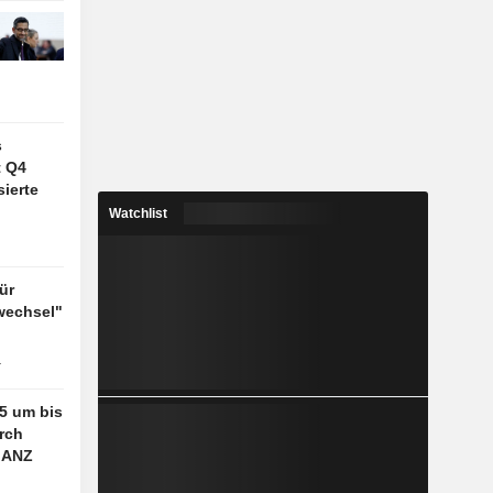
s
t Q4
ierte
Watchlist
ür
wechsel"
r
25 um bis
rch
 ANZ