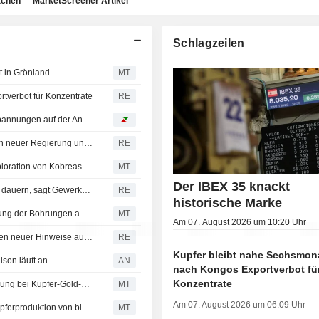
achen
MarketScreener Artikel
Schlagzeilen
t in Grönland
MT
tverbot für Konzentrate
RE
Kupfer erreicht neue Rekorde zwischen Zollrisiko und Spannungen auf der Angebotsseite
Kolumbiens Öl- und Bergbauindustrie optimistisch wegen neuer Regierung und fordert rasche Änderungen
RE
BHP Group schließt Vereinbarung zur gemeinsamen Exploration von Kobreas Kupferprojekten in Argentinien
MT
Der IBEX 35 knackt
Codelcos Projektpause in El Teniente könnte zwei Jahre dauern, sagt Gewerkschaft
RE
historische Marke
Strategic Minerals Unit erhält Genehmigung zur Ausweitung der Bohrungen am Redmoor-Wolfram-Zinn-Kupfer-Projekt in Großbritannien
MT
Am 07. August 2026 um 10:20 Uhr
Chiles Codelco stoppt Ausbau der Mine El Teniente wegen neuer Hinweise auf seismisches Risiko
RE
Kupfer bleibt nahe Sechsmo
ison läuft an
AN
nach Kongos Exportverbot fü
Konzentrate
Solstice Minerals entdeckt hochgradige Goldmineralisierung bei Kupfer-Gold-Projekt in Westaustralien
MT
Am 07. August 2026 um 06:09 Uhr
Aeris Resources erwartet im Geschäftsjahr 2027 eine Kupferproduktion von bis zu 27.000 Tonnen
MT