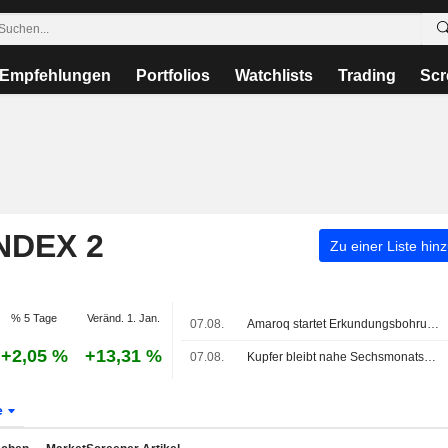
Empfehlungen
Portfolios
Watchlists
Trading
Scr
NDEX 2
Zu einer Liste hin
% 5 Tage
Veränd. 1. Jan.
07.08.
Amaroq startet Erkundungsbohrungen im Minturn-Projekt in Grönland
+2,05 %
+13,31 %
07.08.
Kupfer bleibt nahe Sechsmonatshoch nach Kongos Exportverbot für Konzentrate
e