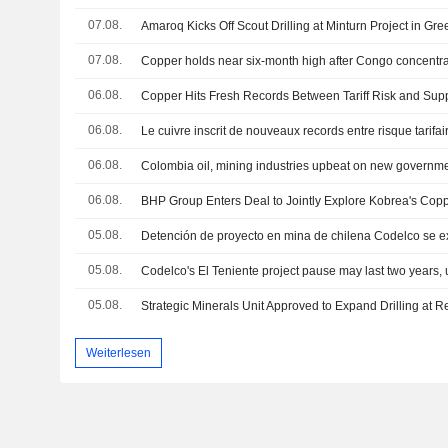
07.08.
Amaroq Kicks Off Scout Drilling at Minturn Project in Gr
07.08.
Copper holds near six-month high after Congo concentra
06.08.
Copper Hits Fresh Records Between Tariff Risk and Supp
06.08.
Le cuivre inscrit de nouveaux records entre risque tarifaire
06.08.
Colombia oil, mining industries upbeat on new governm
06.08.
BHP Group Enters Deal to Jointly Explore Kobrea's Coppe
05.08.
05.08.
Codelco's El Teniente project pause may last two years,
05.08.
Weiterlesen