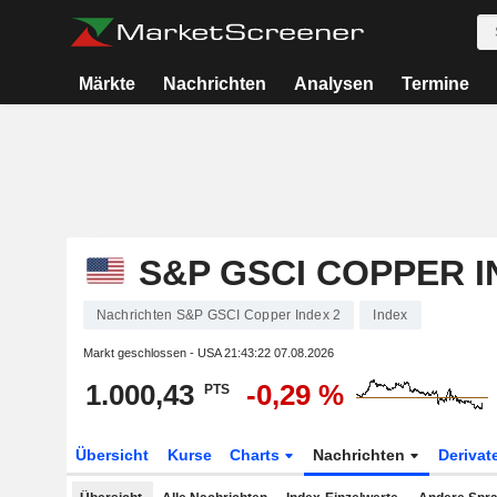
Märkte
Nachrichten
Analysen
Termine
S&P GSCI COPPER I
Nachrichten S&P GSCI Copper Index 2
Index
Markt geschlossen - USA
21:43:22 07.08.2026
1.000,43
-0,29 %
PTS
Übersicht
Kurse
Charts
Nachrichten
Derivat