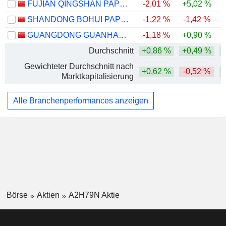
FUJIAN QINGSHAN PAPER INDUSTRY CO., LTD.
-2,01 %
+5,02 %
+
SHANDONG BOHUI PAPER INDUSTRY CO.,LTD.
-1,22 %
-1,42 %
GUANGDONG GUANHAO HIGH-TECH CO., LTD.
-1,18 %
+0,90 %
Durchschnitt
+0,86 %
+0,49 %
Gewichteter Durchschnitt nach
+0,62 %
-0,52 %
Marktkapitalisierung
Alle Branchenperformances anzeigen
Börse
Aktien
A2H79N Aktie