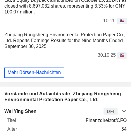
Ltd.'s Equity Buyback announced on October 25, 2024, has
closed with 8,697,032 shares, representing 3.33% for CNY
100.07 million.
10.11.
Zhejiang Rongsheng Environmental Protection Paper Co.,
Ltd. Reports Earnings Results for the Nine Months Ended
September 30, 2025
30.10.25
Mehr Börsen-Nachrichten
Vorstände und Aufsichtsräte: Zhejiang Rongsheng
Environmental Protection Paper Co., Ltd.
Manager
Titel
Alter
Seit
Wei Ying Shen
DFI
Finanzdirektor/CFO
54