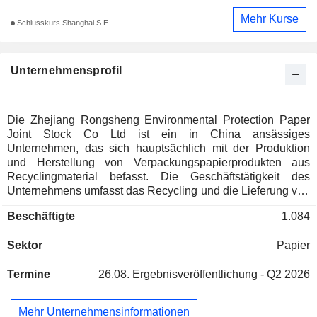
Mehr Kurse
Schlusskurs Shanghai S.E.
Unternehmensprofil
Die Zhejiang Rongsheng Environmental Protection Paper
Joint Stock Co Ltd ist ein in China ansässiges
Unternehmen, das sich hauptsächlich mit der Produktion
und Herstellung von Verpackungspapierprodukten aus
Recyclingmaterial befasst. Die Geschäftstätigkeit des
Unternehmens umfasst das Recycling und die Lieferung von
Altpapier, Kraft-Wärme-Kopplung, die Herstellung von
Beschäftigte
1.084
umweltfreundlichem Recyclingpapier sowie die Herstellung
von Pappe und Kartonagen. Zu den Produkten des
Sektor
Papier
Unternehmens zählen Kraftliner, Wellpappenrohpapier,
Wellpappe, Kartonagen und Dampf. Das Unternehmen ist
Termine
26.08.
Ergebnisveröffentlichung - Q2 2026
vorwiegend auf dem heimischen Markt tätig.
Mehr Unternehmensinformationen