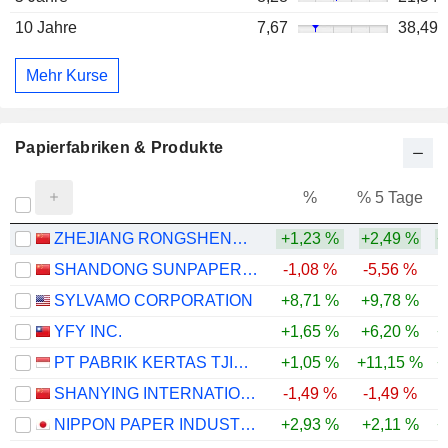
10 Jahre
7,67
38,49
Mehr Kurse
Papierfabriken & Produkte
%
% 5 Tage
%
ZHEJIANG RONGSHENG ENVIRONMENTAL PROTECTION PAPER CO., LTD.
+1,23 %
+2,49 %
+
SHANDONG SUNPAPER CO., LTD.
-1,08 %
-5,56 %
SYLVAMO CORPORATION
+8,71 %
+9,78 %
-
YFY INC.
+1,65 %
+6,20 %
+
PT PABRIK KERTAS TJIWI KIMIA TBK
+1,05 %
+11,15 %
+
SHANYING INTERNATIONAL HOLDINGS CO.,LTD
-1,49 %
-1,49 %
-
NIPPON PAPER INDUSTRIES CO., LTD.
+2,93 %
+2,11 %
+