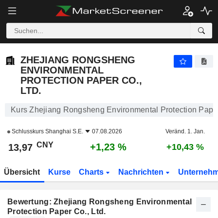
ZHEJIANG RONGSHENG ENVIRONMENTAL PROTECTION PAPER CO., LTD.
13,97
¥
+1,23 %
ZHEJIANG RONGSHENG
ENVIRONMENTAL
PROTECTION PAPER CO.,
LTD.
Kurs Zhejiang Rongsheng Environmental Protection Paper
Schlusskurs
Shanghai S.E.
07.08.2026
Veränd. 1. Jan.
CNY
+1,23 %
13,97
+10,43 %
Übersicht
Kurse
Charts
Nachrichten
Unterneh
Bewertung: Zhejiang Rongsheng Environmental
Protection Paper Co., Ltd.