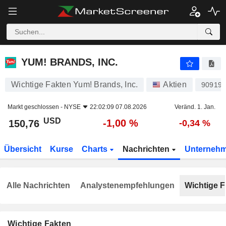
YUM! BRANDS, INC.
150,76
$
-1,00 %
YUM! BRANDS, INC.
Wichtige Fakten Yum! Brands, Inc.
Aktien
90919
Markt geschlossen -
NYSE
22:02:09 07.08.2026
Veränd. 1. Jan.
USD
-1,00 %
150,76
-0,34 %
Übersicht
Kurse
Charts
Nachrichten
Unterneh
Alle Nachrichten
Analystenempfehlungen
Wichtige F
Wichtige Fakten