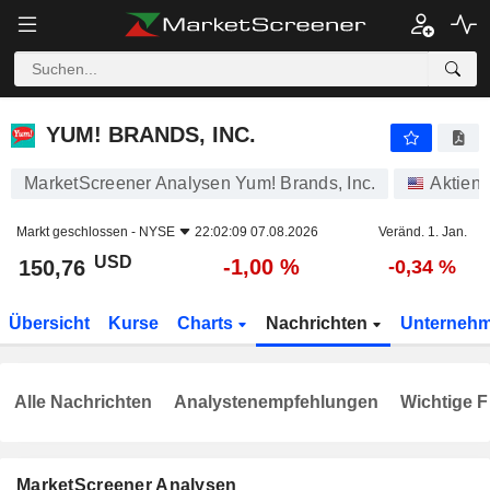
YUM! BRANDS, INC.
150,76
$
-1,00 %
YUM! BRANDS, INC.
MarketScreener Analysen Yum! Brands, Inc.
Aktien
Markt geschlossen -
NYSE
22:02:09 07.08.2026
Veränd. 1. Jan.
USD
-1,00 %
150,76
-0,34 %
Übersicht
Kurse
Charts
Nachrichten
Unterneh
Alle Nachrichten
Analystenempfehlungen
Wichtige F
MarketScreener Analysen