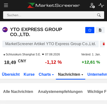
YTO EXPRESS GROUP CO.,LTD.
18,49
¥
-1,12 %
YTO EXPRESS GROUP
CO.,LTD.
MarketScreener Artikel YTO Express Group Co.,Ltd.
Schlusskurs
Shanghai S.E.
07.08.2026
Veränd. 1. Jan.
CNY
-1,12 %
18,49
+12,61 %
Übersicht
Kurse
Charts
Nachrichten
Unterneh
Alle Nachrichten
Analystenempfehlungen
Wichtige F