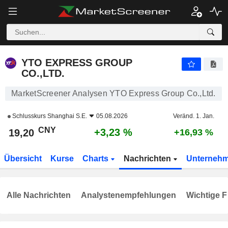
YTO EXPRESS GROUP CO.,LTD.
19,20
¥
+3,23 %
YTO EXPRESS GROUP
CO.,LTD.
MarketScreener Analysen YTO Express Group Co.,Ltd.
Schlusskurs
Shanghai S.E.
05.08.2026
Veränd. 1. Jan.
CNY
+3,23 %
19,20
+16,93 %
Übersicht
Kurse
Charts
Nachrichten
Unterneh
Alle Nachrichten
Analystenempfehlungen
Wichtige F