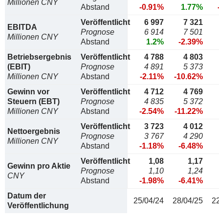
Millionen CNY
Abstand
-0.91%
1.77%
Veröffentlicht
6 997
7 321
EBITDA
Prognose
6 914
7 501
Millionen CNY
Abstand
1.2%
-2.39%
Betriebsergebnis
Veröffentlicht
4 788
4 803
(EBIT)
Prognose
4 891
5 373
Millionen CNY
Abstand
-2.11%
-10.62%
Gewinn vor
Veröffentlicht
4 712
4 769
Steuern (EBT)
Prognose
4 835
5 372
Millionen CNY
Abstand
-2.54%
-11.22%
Veröffentlicht
3 723
4 012
Nettoergebnis
Prognose
3 767
4 290
Millionen CNY
Abstand
-1.18%
-6.48%
Veröffentlicht
1,08
1,17
Gewinn pro Aktie
Prognose
1,10
1,24
CNY
Abstand
-1.98%
-6.41%
Datum der
25/04/24
28/04/25
2
Veröffentlichung