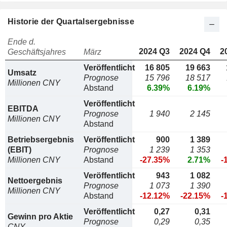
Historie der Quartalsergebnisse
Ende d.
2024 Q3
2024 Q4
2
Geschäftsjahres
März
Veröffentlicht
16 805
19 663
Umsatz
Prognose
15 796
18 517
Millionen CNY
Abstand
6.39%
6.19%
Veröffentlicht
EBITDA
Prognose
1 940
2 145
Millionen CNY
Abstand
Betriebsergebnis
Veröffentlicht
900
1 389
(EBIT)
Prognose
1 239
1 353
Millionen CNY
Abstand
-27.35%
2.71%
-
Veröffentlicht
943
1 082
Nettoergebnis
Prognose
1 073
1 390
Millionen CNY
Abstand
-12.12%
-22.15%
-
Veröffentlicht
0,27
0,31
Gewinn pro Aktie
Prognose
0,29
0,35
CNY