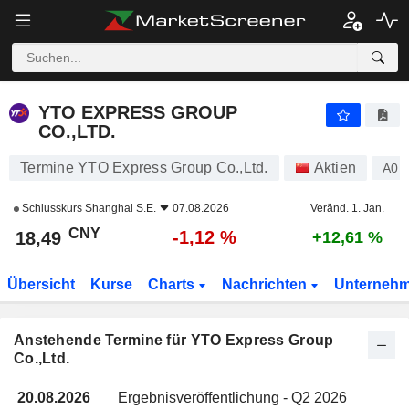
YTO EXPRESS GROUP CO.,LTD.
YTO EXPRESS GROUP
CO.,LTD.
Termine YTO Express Group Co.,Ltd.
Aktien
A0M
Schlusskurs
Shanghai S.E.
07.08.2026
Veränd. 1. Jan.
CNY
-1,12 %
18,49
+12,61 %
Übersicht
Kurse
Charts
Nachrichten
Unterneh
Anstehende Termine für YTO Express Group
Co.,Ltd.
20.08.2026
Ergebnisveröffentlichung - Q2 2026