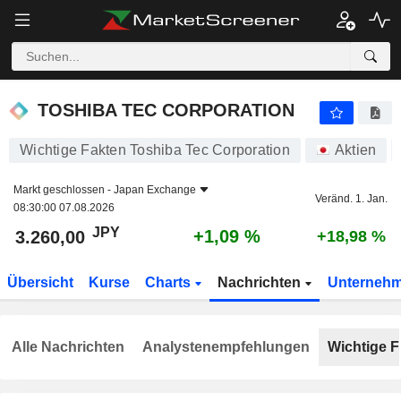
TOSHIBA TEC CORPORATION
3.260,00
¥
+1,09 %
TOSHIBA TEC CORPORATION
Wichtige Fakten Toshiba Tec Corporation
Aktien
Markt geschlossen -
Japan Exchange
Veränd. 1. Jan.
08:30:00 07.08.2026
JPY
+1,09 %
3.260,00
+18,98 %
Übersicht
Kurse
Charts
Nachrichten
Unterneh
Alle Nachrichten
Analystenempfehlungen
Wichtige F