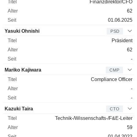
Finanzdirektor/CFO
62
01.06.2025
Yasuki Ohnishi
PSD
Präsident
62
-
Mariko Kajiwara
CMP
Compliance Officer
-
-
Kazuki Taira
CTO
Technik-/Wissenschafts-/F&E-Leiter
59
01.04.2022