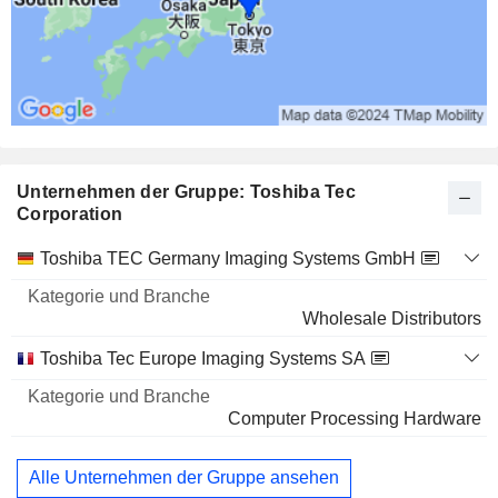
249 857 $
OKUWA CO., LTD.
0,13 %
53.003
0,13 %
248 831 $
Unternehmen der Gruppe: Toshiba Tec
SEVEN & I HOLDINGS CO., LTD.
0 %
Corporation
17.931
Kategorie
Toshiba TEC Germany Imaging Systems GmbH
und
0 %
Name
Branche
215 911 $
Wholesale Distributors
DAISYO CORPORATION
0,14 %
Toshiba Tec Europe Imaging Systems SA
30.000
Computer Processing Hardware
0,14 %
197 324 $
Alle Unternehmen der Gruppe ansehen
AEON CO., LTD.
0 %