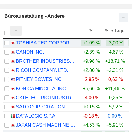
17.967
Büroausstattung - Andere
0 %
148 246 $
%
% 5 Tage
%
TOSHIBA TEC CORPORATION
+1,09 %
+3,00 %
+
CANON INC.
+2,39 %
+4,67 %
BROTHER INDUSTRIES, LTD.
+9,98 %
+13,71 %
+
RICOH COMPANY, LTD.
+2,80 %
+2,31 %
+
PITNEY BOWES INC.
-2,95 %
-0,63 %
+
KONICA MINOLTA, INC.
+5,66 %
+11,46 %
+
OKI ELECTRIC INDUSTRY CO., LTD.
-4,00 %
+0,25 %
+
SATO CORPORATION
+0,15 %
+5,92 %
+
DATALOGIC S.P.A.
-0,18 %
0,00 %
+
JAPAN CASH MACHINE CO., LTD.
+4,53 %
+5,91 %
+