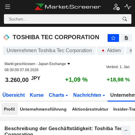
TOSHIBA TEC CORPORATION
3.260,00
¥
+1,09 %
TOSHIBA TEC CORPORATION
Unternehmen Toshiba Tec Corporation
Aktien
85
Markt geschlossen -
Japan Exchange
Veränd. 1. Jan.
08:30:00 07.08.2026
JPY
+1,09 %
3.260,00
+18,98 %
Übersicht
Kurse
Charts
Nachrichten
Unterneh
Profil
Unternehmensführung
Aktionärsstruktur
Insider-Tr
Beschreibung der Geschäftstätigkeit: Toshiba Tec
Corporation