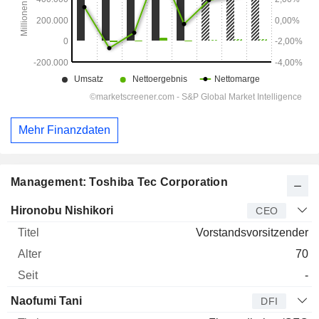
Mehr Finanzdaten
Management: Toshiba Tec Corporation
Manager
Titel
Alter
Seit
Hironobu Nishikori
CEO
Vorstandsvorsitzender
70
-
Naofumi Tani
DFI