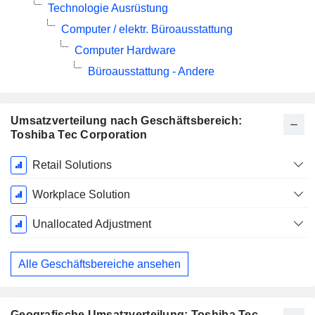
Technologie Ausrüstung
Computer / elektr. Büroausstattung
Computer Hardware
Büroausstattung - Andere
Umsatzverteilung nach Geschäftsbereich:
Toshiba Tec Corporation
Ende d.
Retail Solutions
Geschäftsjahres:
März
Workplace Solution
Unallocated Adjustment
Alle Geschäftsbereiche ansehen
Geografische Umsatzverteilung: Toshiba Tec