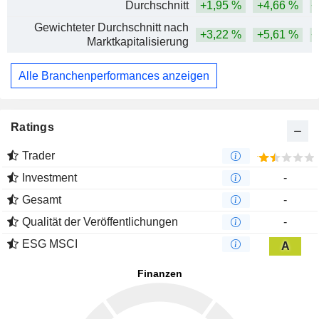
Durchschnitt
+1,95 %
+4,66 %
+
Gewichteter Durchschnitt nach
+3,22 %
+5,61 %
+
Marktkapitalisierung
Alle Branchenperformances anzeigen
Ratings
Trader
Investment
-
Gesamt
-
Qualität der Veröffentlichungen
-
ESG MSCI
A