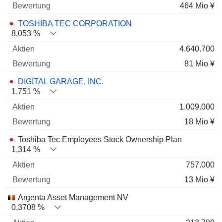
464 Mio ¥
TOSHIBA TEC CORPORATION
8,053 %
4.640.700
81 Mio ¥
DIGITAL GARAGE, INC.
1,751 %
1.009.000
18 Mio ¥
Toshiba Tec Employees Stock Ownership Plan
1,314 %
757.000
13 Mio ¥
Argenta Asset Management NV
0,3708 %