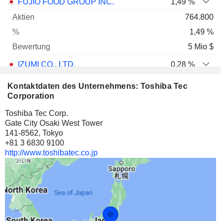
FUJIO FOOD GROUP INC.
1,49 %
764.800
1,49 %
5 Mio $
IZUMI CO., LTD.
0,28 %
592.302
Kontaktdaten des Unternehmens: Toshiba Tec
0,28 %
Corporation
4 Mio $
Toshiba Tec Corp.
Gate City Osaki West Tower
FUJI CO., LTD.
0,11 %
141-8562, Tokyo
96.003
+81 3 6830 9100
http://www.toshibatec.co.jp
0,11 %
1 Mio $
DAIICHI CO.,LTD.
0,21 %
24.000
0,21 %