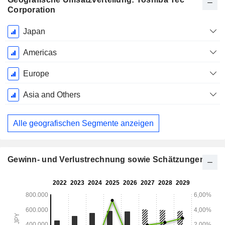
Corporation
Ende d.
Japan
Geschäftsjahres:
März
Americas
Europe
Asia and Others
Alle geografischen Segmente anzeigen
Gewinn- und Verlustrechnung sowie Schätzungen