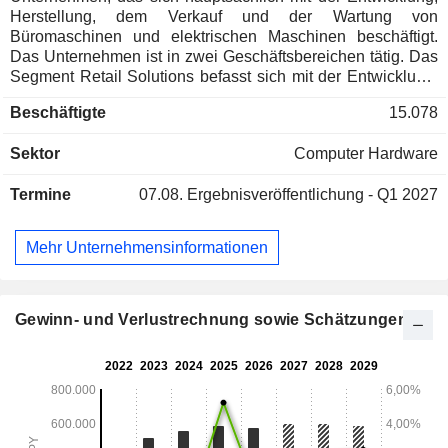
Herstellung, dem Verkauf und der Wartung von
Büromaschinen und elektrischen Maschinen beschäftigt.
Das Unternehmen ist in zwei Geschäftsbereichen tätig. Das
Segment Retail Solutions befasst sich mit der Entwicklung,
Herstellung, dem Verkauf und der Wartung von Point-of-
Beschäftigte
15.078
Sale-Systemen (POS) für den inländischen und
ausländischen Markt, Multifunktionsgeräten für den
Sektor
Computer Hardware
inländischen Markt, Auto-Identifikationssystemen (ID) für
den inländischen Markt und anderen damit verbundenen
Termine
07.08.
Ergebnisveröffentlichung - Q1 2027
Produkten. Das Segment Printing Solutions befasst sich mit
der Entwicklung, Herstellung, dem Verkauf und der Wartung
von Multifunktionsgeräten für den Überseemarkt, Auto-ID-
Mehr Unternehmensinformationen
Systemen für den Überseemarkt, Tintenstrahlköpfen für den
Inlands- und Überseemarkt und den anderen verwandten
Produkten.
Gewinn- und Verlustrechnung sowie Schätzungen