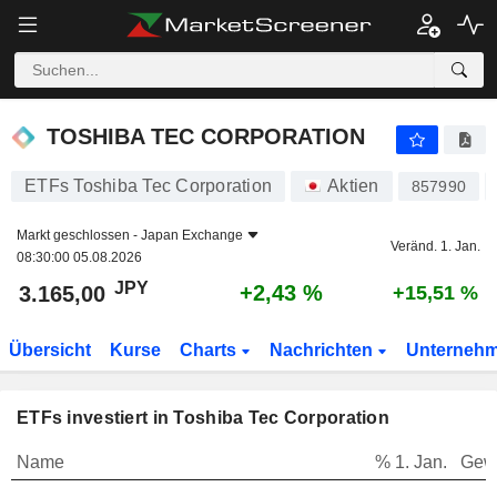
TOSHIBA TEC CORPORATION
3.165,00
¥
+2,43 %
TOSHIBA TEC CORPORATION
ETFs Toshiba Tec Corporation
Aktien
857990
Markt geschlossen -
Japan Exchange
Veränd. 1. Jan.
08:30:00 05.08.2026
JPY
+2,43 %
3.165,00
+15,51 %
Übersicht
Kurse
Charts
Nachrichten
Unterneh
ETFs investiert in Toshiba Tec Corporation
Name
% 1. Jan.
Gew